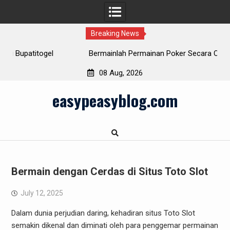
Breaking News
Bermainlah Permainan Poker Secara Online: Saran dan
M
Strategi Tertinggi di Jenius Poker
08 Aug, 2026
Skip
easypeasyblog.com
to
content
Bermain dengan Cerdas di Situs Toto Slot
July 12, 2025
Dalam dunia perjudian daring, kehadiran situs Toto Slot
semakin dikenal dan diminati oleh para penggemar permainan