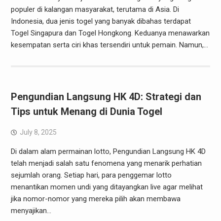
populer di kalangan masyarakat, terutama di Asia. Di
Indonesia, dua jenis togel yang banyak dibahas terdapat
Togel Singapura dan Togel Hongkong. Keduanya menawarkan
kesempatan serta ciri khas tersendiri untuk pemain. Namun,…
Pengundian Langsung HK 4D: Strategi dan
Tips untuk Menang di Dunia Togel
July 8, 2025
Di dalam alam permainan lotto, Pengundian Langsung HK 4D
telah menjadi salah satu fenomena yang menarik perhatian
sejumlah orang. Setiap hari, para penggemar lotto
menantikan momen undi yang ditayangkan live agar melihat
jika nomor-nomor yang mereka pilih akan membawa
menyajikan…