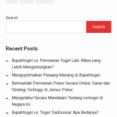
Search
Search
Recent Posts
Bupatitogel vs. Permainan Togel Lain: Mana yang
Lebih Menguntungkan?
Mengoptimalkan Peluang Menang di Bupatitogel
Bermainlah Permainan Poker Secara Online: Saran dan
Strategi Tertinggi di Jenius Poker
Mengetahui Secara Mendalam Tentang Iontogel di
Negara Ini
Bupatitogel vs. Togel Tradisional: Apa Bedanya?