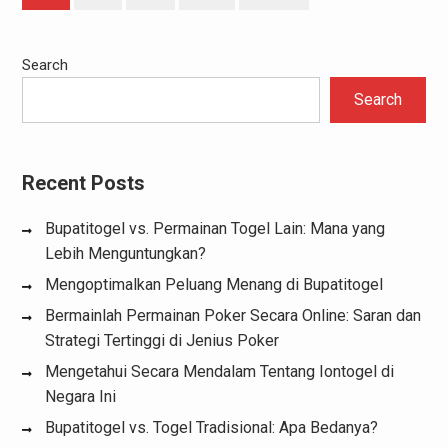
pagination
Search
Search
Recent Posts
Bupatitogel vs. Permainan Togel Lain: Mana yang
Lebih Menguntungkan?
Mengoptimalkan Peluang Menang di Bupatitogel
Bermainlah Permainan Poker Secara Online: Saran dan
Strategi Tertinggi di Jenius Poker
Mengetahui Secara Mendalam Tentang Iontogel di
Negara Ini
Bupatitogel vs. Togel Tradisional: Apa Bedanya?