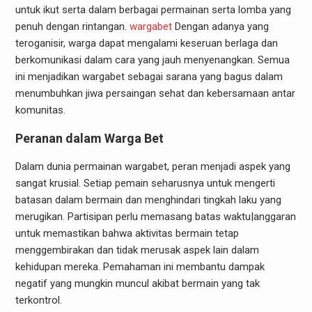
untuk ikut serta dalam berbagai permainan serta lomba yang
penuh dengan rintangan.
wargabet
Dengan adanya yang
teroganisir, warga dapat mengalami keseruan berlaga dan
berkomunikasi dalam cara yang jauh menyenangkan. Semua
ini menjadikan wargabet sebagai sarana yang bagus dalam
menumbuhkan jiwa persaingan sehat dan kebersamaan antar
komunitas.
Peranan dalam Warga Bet
Dalam dunia permainan wargabet, peran menjadi aspek yang
sangat krusial. Setiap pemain seharusnya untuk mengerti
batasan dalam bermain dan menghindari tingkah laku yang
merugikan. Partisipan perlu memasang batas waktu|anggaran
untuk memastikan bahwa aktivitas bermain tetap
menggembirakan dan tidak merusak aspek lain dalam
kehidupan mereka. Pemahaman ini membantu dampak
negatif yang mungkin muncul akibat bermain yang tak
terkontrol.