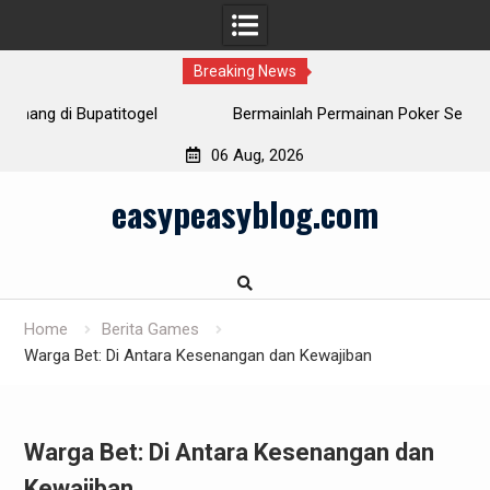
Breaking News
Bermainlah Permainan Poker Secara Online: Saran dan
M
Strategi Tertinggi di Jenius Poker
06 Aug, 2026
Skip
easypeasyblog.com
to
content
Home
Berita Games
Warga Bet: Di Antara Kesenangan dan Kewajiban
Warga Bet: Di Antara Kesenangan dan
Kewajiban