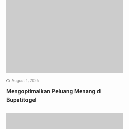
August 1, 2026
Mengoptimalkan Peluang Menang di
Bupatitogel