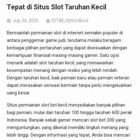
Tepat di Situs Slot Taruhan Kecil
July 24, 2025
fOT8EJXjf0m8ov5
Bermainlah permainan slot di internet semakin populer di
antara penggemar game judi, terutama melalui beragam
berbagai pilihan pertaruhan yang dapat disesuaikan dengan
kemampuan finansial masing-masing gamer. Satu opsi
menarik adalah slot taruhan kecil, yang menawarkan
kesempatan menang dengan resiko yang lebih rendah.
Dengan taruhan kecil, baik pemain baru atau pemain veteran
dapat merasakan sensasi bermain tanpa perlu mengeluarkan
uang besar.
Situs permainan slot bet kecil menyediakan banyak pilihan
bagi pemain, mulai dari taruhan 100 hingga taruhan 600 perak
Indonesia. Banyak sekali gamer mencari slot bet 200 yang
menguntungkan, yang dikenal memiliki tingkat menang yang
lebih tinggi. Dengan informasi yang tepat, Anda bisa mencari