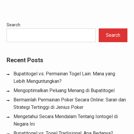
Search
Search
Recent Posts
Bupatitogel vs. Permainan Togel Lain: Mana yang
Lebih Menguntungkan?
Mengoptimalkan Peluang Menang di Bupatitogel
Bermainlah Permainan Poker Secara Online: Saran dan
Strategi Tertinggi di Jenius Poker
Mengetahui Secara Mendalam Tentang Iontogel di
Negara Ini
Bupatitogel vs. Togel Tradisional: Apa Bedanya?