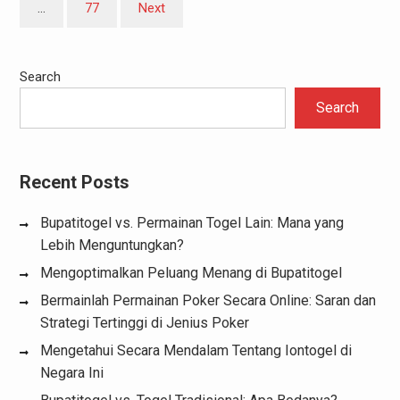
…
77
Next
Search
Search
Recent Posts
Bupatitogel vs. Permainan Togel Lain: Mana yang
Lebih Menguntungkan?
Mengoptimalkan Peluang Menang di Bupatitogel
Bermainlah Permainan Poker Secara Online: Saran dan
Strategi Tertinggi di Jenius Poker
Mengetahui Secara Mendalam Tentang Iontogel di
Negara Ini