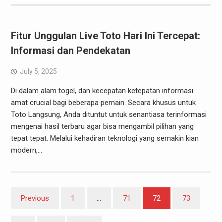
Fitur Unggulan Live Toto Hari Ini Tercepat:
Informasi dan Pendekatan
July 5, 2025
Di dalam alam togel, dan kecepatan ketepatan informasi
amat crucial bagi beberapa pemain. Secara khusus untuk
Toto Langsung, Anda dituntut untuk senantiasa terinformasi
mengenai hasil terbaru agar bisa mengambil pilihan yang
tepat tepat. Melalui kehadiran teknologi yang semakin kian
modern,…
Posts
Previous
1
…
71
72
73
pagination