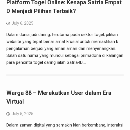
Platform Togel Online: Kenapa Satria Empat
D Menjadi Pilihan Terbaik?
July 6, 2025
Dalam dunia judi daring, terutama pada sektor togel, pilihan
website yang tepat benar amat krusial untuk memastikan k
pengalaman berjudi yang aman aman dan menyenangkan.
Salah satu nama yang muncul sebagai primadona di kalangan
para pencinta togel daring ialah Satria4D.…
Warga 88 – Merekatkan User dalam Era
Virtual
July 5, 2025
Dalam zaman digital yang semakin kian berkembang, interaksi