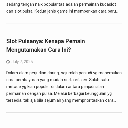
sedang tengah naik popularitas adalah permainan kudaslot
dan slot pulsa. Kedua jenis game ini memberikan cara baru…
Slot Pulsanya: Kenapa Pemain
Mengutamakan Cara Ini?
July 7, 2025
Dalam alam perjudian daring, sejumlah penjudi yg menemukan
cara pembayaran yang mudah serta efisien. Salah satu
metode yg kian populer di dalam antara penjudi ialah
permainan dengan pulsa. Melalui berbagai keunggulan yg
tersedia, tak aja bila sejumlah yang memprioritaskan cara…