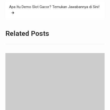
Apa Itu Demo Slot Gacor? Temukan Jawabannya di Sini!
Related Posts