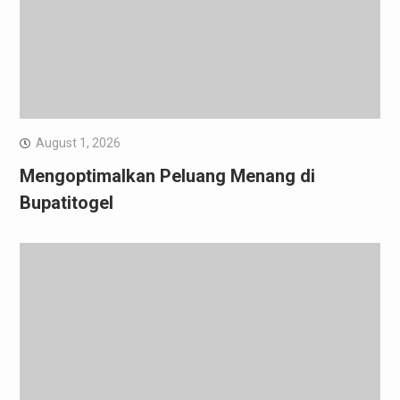
August 1, 2026
Mengoptimalkan Peluang Menang di
Bupatitogel