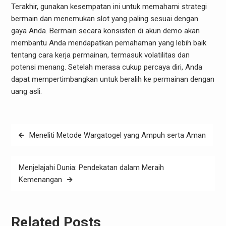
Terakhir, gunakan kesempatan ini untuk memahami strategi
bermain dan menemukan slot yang paling sesuai dengan
gaya Anda. Bermain secara konsisten di akun demo akan
membantu Anda mendapatkan pemahaman yang lebih baik
tentang cara kerja permainan, termasuk volatilitas dan
potensi menang. Setelah merasa cukup percaya diri, Anda
dapat mempertimbangkan untuk beralih ke permainan dengan
uang asli.
Post
Meneliti Metode Wargatogel yang Ampuh serta Aman
navigation
Menjelajahi Dunia: Pendekatan dalam Meraih
Kemenangan
Related Posts