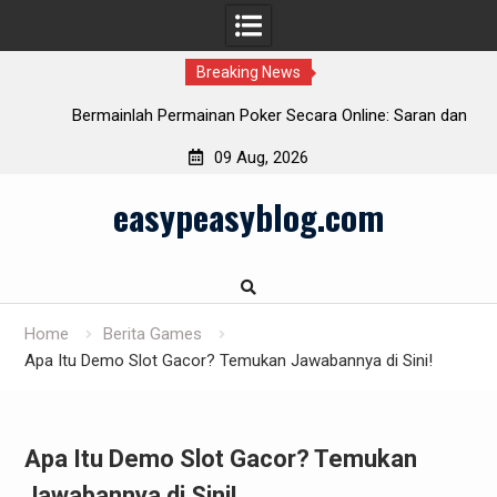
Breaking News
Bermainlah Permainan Poker Secara Online: Saran dan
M
Strategi Tertinggi di Jenius Poker
09 Aug, 2026
Skip
easypeasyblog.com
to
content
Home
Berita Games
Apa Itu Demo Slot Gacor? Temukan Jawabannya di Sini!
Apa Itu Demo Slot Gacor? Temukan
Jawabannya di Sini!