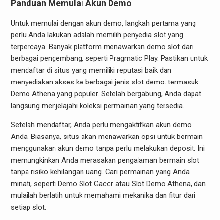
Panduan Memulai Akun Demo
Untuk memulai dengan akun demo, langkah pertama yang
perlu Anda lakukan adalah memilih penyedia slot yang
terpercaya. Banyak platform menawarkan demo slot dari
berbagai pengembang, seperti Pragmatic Play. Pastikan untuk
mendaftar di situs yang memiliki reputasi baik dan
menyediakan akses ke berbagai jenis slot demo, termasuk
Demo Athena yang populer. Setelah bergabung, Anda dapat
langsung menjelajahi koleksi permainan yang tersedia.
Setelah mendaftar, Anda perlu mengaktifkan akun demo
Anda. Biasanya, situs akan menawarkan opsi untuk bermain
menggunakan akun demo tanpa perlu melakukan deposit. Ini
memungkinkan Anda merasakan pengalaman bermain slot
tanpa risiko kehilangan uang. Cari permainan yang Anda
minati, seperti Demo Slot Gacor atau Slot Demo Athena, dan
mulailah berlatih untuk memahami mekanika dan fitur dari
setiap slot.