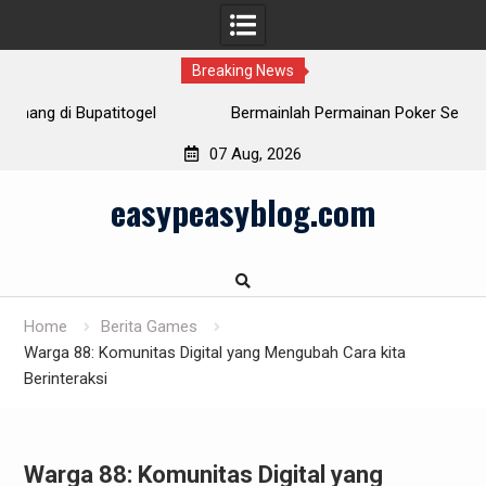
Breaking News
Bermainlah Permainan Poker Secara Online: Saran dan
M
Strategi Tertinggi di Jenius Poker
07 Aug, 2026
Skip
easypeasyblog.com
to
content
Home
Berita Games
Warga 88: Komunitas Digital yang Mengubah Cara kita
Berinteraksi
Warga 88: Komunitas Digital yang