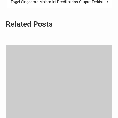
Togel Singapore Malam Ini Prediksi dan Output Terkini
Related Posts