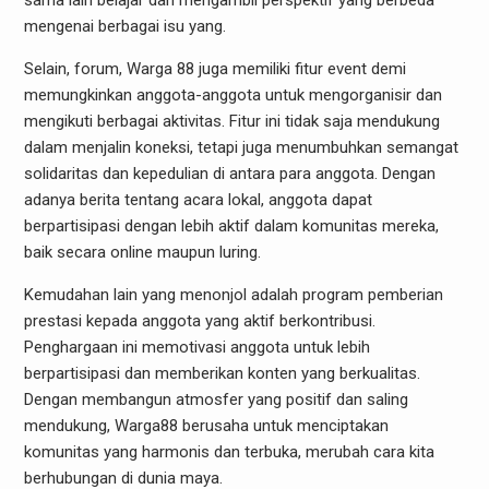
sama lain belajar dan mengambil perspektif yang berbeda
mengenai berbagai isu yang.
Selain, forum, Warga 88 juga memiliki fitur event demi
memungkinkan anggota-anggota untuk mengorganisir dan
mengikuti berbagai aktivitas. Fitur ini tidak saja mendukung
dalam menjalin koneksi, tetapi juga menumbuhkan semangat
solidaritas dan kepedulian di antara para anggota. Dengan
adanya berita tentang acara lokal, anggota dapat
berpartisipasi dengan lebih aktif dalam komunitas mereka,
baik secara online maupun luring.
Kemudahan lain yang menonjol adalah program pemberian
prestasi kepada anggota yang aktif berkontribusi.
Penghargaan ini memotivasi anggota untuk lebih
berpartisipasi dan memberikan konten yang berkualitas.
Dengan membangun atmosfer yang positif dan saling
mendukung, Warga88 berusaha untuk menciptakan
komunitas yang harmonis dan terbuka, merubah cara kita
berhubungan di dunia maya.