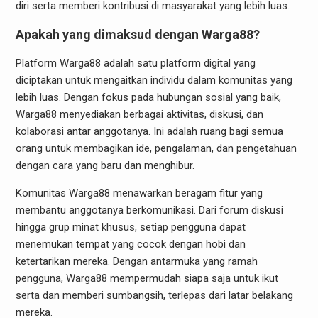
diri serta memberi kontribusi di masyarakat yang lebih luas.
Apakah yang dimaksud dengan Warga88?
Platform Warga88 adalah satu platform digital yang
diciptakan untuk mengaitkan individu dalam komunitas yang
lebih luas. Dengan fokus pada hubungan sosial yang baik,
Warga88 menyediakan berbagai aktivitas, diskusi, dan
kolaborasi antar anggotanya. Ini adalah ruang bagi semua
orang untuk membagikan ide, pengalaman, dan pengetahuan
dengan cara yang baru dan menghibur.
Komunitas Warga88 menawarkan beragam fitur yang
membantu anggotanya berkomunikasi. Dari forum diskusi
hingga grup minat khusus, setiap pengguna dapat
menemukan tempat yang cocok dengan hobi dan
ketertarikan mereka. Dengan antarmuka yang ramah
pengguna, Warga88 mempermudah siapa saja untuk ikut
serta dan memberi sumbangsih, terlepas dari latar belakang
mereka.