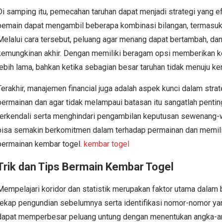
Di samping itu, pemecahan taruhan dapat menjadi strategi yang e
pemain dapat mengambil beberapa kombinasi bilangan, termasuk 
Melalui cara tersebut, peluang agar menang dapat bertambah, dan
kemungkinan akhir. Dengan memiliki beragam opsi memberikan 
lebih lama, bahkan ketika sebagian besar taruhan tidak menuju k
Terakhir, manajemen financial juga adalah aspek kunci dalam st
permainan dan agar tidak melampaui batasan itu sangatlah penti
terkendali serta menghindari pengambilan keputusan sewenang-w
bisa semakin berkomitmen dalam terhadap permainan dan memili
permainan kembar togel.
kembar togel
Trik dan Tips Bermain Kembar Togel
Mempelajari koridor dan statistik merupakan faktor utama dalam 
rekap pengundian sebelumnya serta identifikasi nomor-nomor ya
dapat memperbesar peluang untung dengan menentukan angka-angka