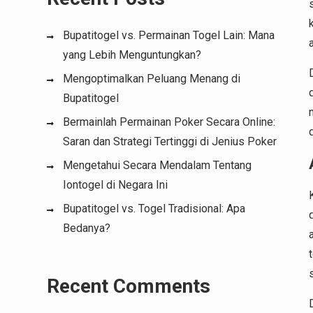
Bupatitogel vs. Permainan Togel Lain: Mana
yang Lebih Menguntungkan?
Mengoptimalkan Peluang Menang di
Bupatitogel
Bermainlah Permainan Poker Secara Online:
Saran dan Strategi Tertinggi di Jenius Poker
Mengetahui Secara Mendalam Tentang
Iontogel di Negara Ini
Bupatitogel vs. Togel Tradisional: Apa
Bedanya?
Recent Comments