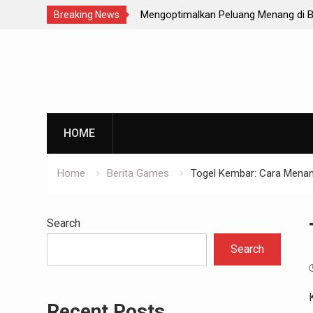
nang di Bupatitogel
Bermainlah Permainan Poker Secara O
Breaking News
Strategi Tertinggi di Jenius Poker
Skip
to
content
HOME
Home
Berita Games
Togel Kembar: Cara Menan
Search
Search
Recent Posts