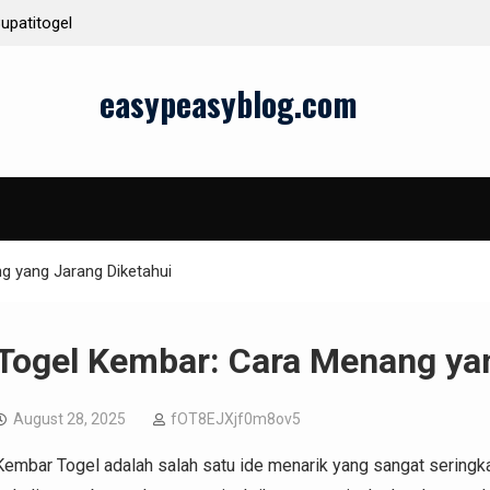
nline: Saran dan
Mengetahui Secara Mendalam Tentang Iontogel 
Negara Ini
easypeasyblog.com
g yang Jarang Diketahui
Togel Kembar: Cara Menang yan
August 28, 2025
fOT8EJXjf0m8ov5
Kembar Togel adalah salah satu ide menarik yang sangat seringka