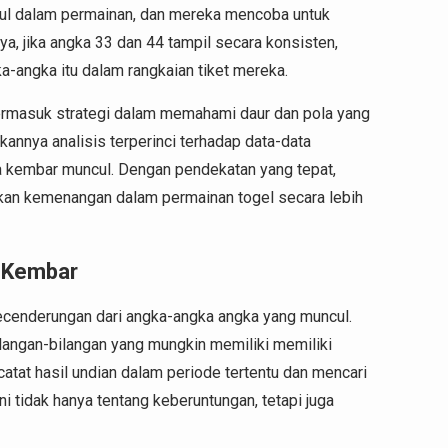
ncul dalam permainan, dan mereka mencoba untuk
, jika angka 33 dan 44 tampil secara konsisten,
-angka itu dalam rangkaian tiket mereka.
termasuk strategi dalam memahami daur dan pola yang
kannya analisis terperinci terhadap data-data
 kembar muncul. Dengan pendekatan yang tepat,
kan kemenangan dalam permainan togel secara lebih
l Kembar
kecenderungan dari angka-angka angka yang muncul.
angan-bilangan yang mungkin memiliki memiliki
tat hasil undian dalam periode tertentu dan mencari
i tidak hanya tentang keberuntungan, tetapi juga