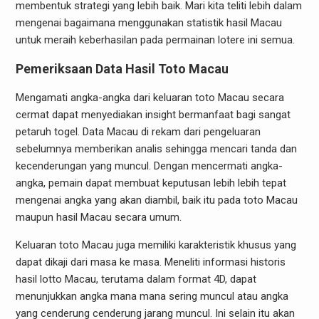
membentuk strategi yang lebih baik. Mari kita teliti lebih dalam
mengenai bagaimana menggunakan statistik hasil Macau
untuk meraih keberhasilan pada permainan lotere ini semua.
Pemeriksaan Data Hasil Toto Macau
Mengamati angka-angka dari keluaran toto Macau secara
cermat dapat menyediakan insight bermanfaat bagi sangat
petaruh togel. Data Macau di rekam dari pengeluaran
sebelumnya memberikan analis sehingga mencari tanda dan
kecenderungan yang muncul. Dengan mencermati angka-
angka, pemain dapat membuat keputusan lebih lebih tepat
mengenai angka yang akan diambil, baik itu pada toto Macau
maupun hasil Macau secara umum.
Keluaran toto Macau juga memiliki karakteristik khusus yang
dapat dikaji dari masa ke masa. Meneliti informasi historis
hasil lotto Macau, terutama dalam format 4D, dapat
menunjukkan angka mana mana sering muncul atau angka
yang cenderung cenderung jarang muncul. Ini selain itu akan