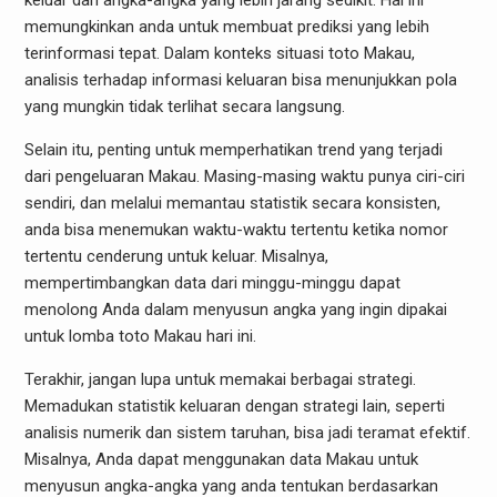
keluar dan angka-angka yang lebih jarang sedikit. Hal ini
memungkinkan anda untuk membuat prediksi yang lebih
terinformasi tepat. Dalam konteks situasi toto Makau,
analisis terhadap informasi keluaran bisa menunjukkan pola
yang mungkin tidak terlihat secara langsung.
Selain itu, penting untuk memperhatikan trend yang terjadi
dari pengeluaran Makau. Masing-masing waktu punya ciri-ciri
sendiri, dan melalui memantau statistik secara konsisten,
anda bisa menemukan waktu-waktu tertentu ketika nomor
tertentu cenderung untuk keluar. Misalnya,
mempertimbangkan data dari minggu-minggu dapat
menolong Anda dalam menyusun angka yang ingin dipakai
untuk lomba toto Makau hari ini.
Terakhir, jangan lupa untuk memakai berbagai strategi.
Memadukan statistik keluaran dengan strategi lain, seperti
analisis numerik dan sistem taruhan, bisa jadi teramat efektif.
Misalnya, Anda dapat menggunakan data Makau untuk
menyusun angka-angka yang anda tentukan berdasarkan