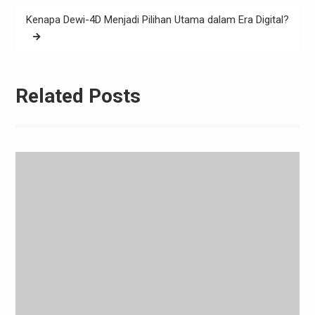
Kenapa Dewi-4D Menjadi Pilihan Utama dalam Era Digital?
Related Posts