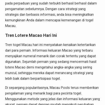
pada perpaduan yang sudah terbukti berhasil berhasil dalam
pengamatan sebelumnya. Dengan cara strategi yang
strategis dan berbasis informasi, anda bisa meningkatkan
kemungkinan Anda dalam mencapai kemenangan di togel
Macau.
Tren Lotere Macao Hari Ini
Tren togel Macau hari ini menyatakan kenaikan ketertarikan
dari para pemain. Informasi keluaran Macao yang terbaru
menyajikan numeral menarik dan corak tertentu yang dapat
digunakan. Sejumlah pemain yang sedang mencermati hasil
lotere Macao demi mengetahui angka-angka yang sering
muncul, sehingga mereka dapat merancang strategi yang
lebih baik dalam berpartisipasi togel.
Di sepanjang popularitasnya, Macau Pools terus memberikan
pengalaman yang menarik bagi para pecinta togel.
Menggunakan metode yang jelas dan informasi keluaran yang
akurat, pemain dapat dengan mudah mengikuti perubahan