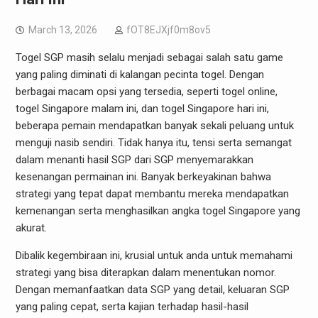
March 13, 2026
fOT8EJXjf0m8ov5
Togel SGP masih selalu menjadi sebagai salah satu game
yang paling diminati di kalangan pecinta togel. Dengan
berbagai macam opsi yang tersedia, seperti togel online,
togel Singapore malam ini, dan togel Singapore hari ini,
beberapa pemain mendapatkan banyak sekali peluang untuk
menguji nasib sendiri. Tidak hanya itu, tensi serta semangat
dalam menanti hasil SGP dari SGP menyemarakkan
kesenangan permainan ini. Banyak berkeyakinan bahwa
strategi yang tepat dapat membantu mereka mendapatkan
kemenangan serta menghasilkan angka togel Singapore yang
akurat.
Dibalik kegembiraan ini, krusial untuk anda untuk memahami
strategi yang bisa diterapkan dalam menentukan nomor.
Dengan memanfaatkan data SGP yang detail, keluaran SGP
yang paling cepat, serta kajian terhadap hasil-hasil