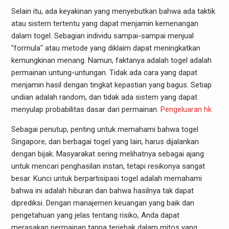
Selain itu, ada keyakinan yang menyebutkan bahwa ada taktik
atau sistem tertentu yang dapat menjamin kemenangan
dalam togel. Sebagian individu sampai-sampai menjual
"formula" atau metode yang diklaim dapat meningkatkan
kemungkinan menang. Namun, faktanya adalah togel adalah
permainan untung-untungan. Tidak ada cara yang dapat
menjamin hasil dengan tingkat kepastian yang bagus. Setiap
undian adalah random, dan tidak ada sistem yang dapat
menyulap probabilitas dasar dari permainan.
Pengeluaran hk
Sebagai penutup, penting untuk memahami bahwa togel
Singapore, dan berbagai togel yang lain, harus dijalankan
dengan bijak. Masyarakat sering melihatnya sebagai ajang
untuk mencari penghasilan instan, tetapi resikonya sangat
besar. Kunci untuk berpartisipasi togel adalah memahami
bahwa ini adalah hiburan dan bahwa hasilnya tak dapat
diprediksi. Dengan manajemen keuangan yang baik dan
pengetahuan yang jelas tentang risiko, Anda dapat
merasakan permainan tanpa terjebak dalam mitos yang