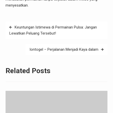
menyesatkan.
Post
Keuntungan Istimewa di Permainan Pulsa: Jangan
navigation
Lewatkan Peluang Tersebut!
Iontogel – Perjalanan Menjadi Kaya dalam
Related Posts