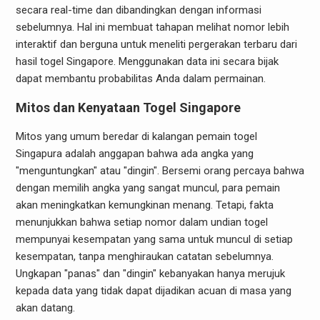
secara real-time dan dibandingkan dengan informasi
sebelumnya. Hal ini membuat tahapan melihat nomor lebih
interaktif dan berguna untuk meneliti pergerakan terbaru dari
hasil togel Singapore. Menggunakan data ini secara bijak
dapat membantu probabilitas Anda dalam permainan.
Mitos dan Kenyataan Togel Singapore
Mitos yang umum beredar di kalangan pemain togel
Singapura adalah anggapan bahwa ada angka yang
"menguntungkan" atau "dingin". Bersemi orang percaya bahwa
dengan memilih angka yang sangat muncul, para pemain
akan meningkatkan kemungkinan menang. Tetapi, fakta
menunjukkan bahwa setiap nomor dalam undian togel
mempunyai kesempatan yang sama untuk muncul di setiap
kesempatan, tanpa menghiraukan catatan sebelumnya.
Ungkapan "panas" dan "dingin" kebanyakan hanya merujuk
kepada data yang tidak dapat dijadikan acuan di masa yang
akan datang.