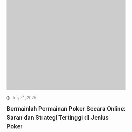
July 31, 2026
Bermainlah Permainan Poker Secara Online:
Saran dan Strategi Tertinggi di Jenius
Poker