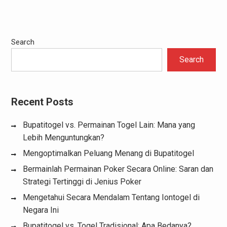
Search
Search
Recent Posts
Bupatitogel vs. Permainan Togel Lain: Mana yang
Lebih Menguntungkan?
Mengoptimalkan Peluang Menang di Bupatitogel
Bermainlah Permainan Poker Secara Online: Saran dan
Strategi Tertinggi di Jenius Poker
Mengetahui Secara Mendalam Tentang Iontogel di
Negara Ini
Bupatitogel vs. Togel Tradisional: Apa Bedanya?