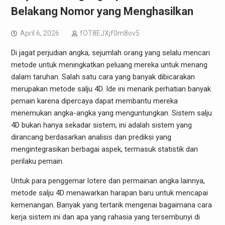
Belakang Nomor yang Menghasilkan
April 6, 2026
fOT8EJXjf0m8ov5
Di jagat perjudian angka, sejumlah orang yang selalu mencari
metode untuk meningkatkan peluang mereka untuk menang
dalam taruhan. Salah satu cara yang banyak dibicarakan
merupakan metode salju 4D. Ide ini menarik perhatian banyak
pemain karena dipercaya dapat membantu mereka
menemukan angka-angka yang menguntungkan. Sistem salju
4D bukan hanya sekadar sistem; ini adalah sistem yang
dirancang berdasarkan analisis dan prediksi yang
mengintegrasikan berbagai aspek, termasuk statistik dan
perilaku pemain.
Untuk para penggemar lotere dan permainan angka lainnya,
metode salju 4D menawarkan harapan baru untuk mencapai
kemenangan. Banyak yang tertarik mengenai bagaimana cara
kerja sistem ini dan apa yang rahasia yang tersembunyi di