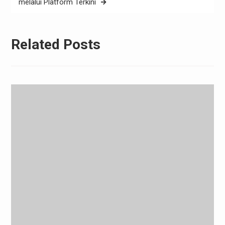
melalui Platform Terkini
Related Posts