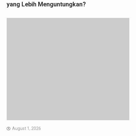
yang Lebih Menguntungkan?
August 1, 2026