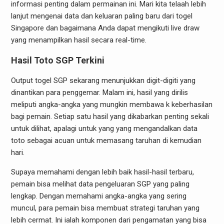
informasi penting dalam permainan ini. Mari kita telaah lebih
lanjut mengenai data dan keluaran paling baru dari togel
Singapore dan bagaimana Anda dapat mengikuti live draw
yang menampilkan hasil secara real-time.
Hasil Toto SGP Terkini
Output togel SGP sekarang menunjukkan digit-digiti yang
dinantikan para penggemar. Malam ini, hasil yang dirilis
meliputi angka-angka yang mungkin membawa k keberhasilan
bagi pemain. Setiap satu hasil yang dikabarkan penting sekali
untuk dilihat, apalagi untuk yang yang mengandalkan data
toto sebagai acuan untuk memasang taruhan di kemudian
hari.
Supaya memahami dengan lebih baik hasil-hasil terbaru,
pemain bisa melihat data pengeluaran SGP yang paling
lengkap. Dengan memahami angka-angka yang sering
muncul, para pemain bisa membuat strategi taruhan yang
lebih cermat. Ini ialah komponen dari pengamatan yang bisa