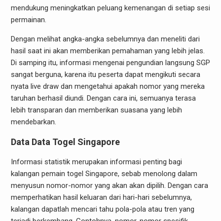
mendukung meningkatkan peluang kemenangan di setiap sesi
permainan.
Dengan melihat angka-angka sebelumnya dan meneliti dari
hasil saat ini akan memberikan pemahaman yang lebih jelas.
Di samping itu, informasi mengenai pengundian langsung SGP
sangat berguna, karena itu peserta dapat mengikuti secara
nyata live draw dan mengetahui apakah nomor yang mereka
taruhan berhasil diundi. Dengan cara ini, semuanya terasa
lebih transparan dan memberikan suasana yang lebih
mendebarkan.
Data Data Togel Singapore
Informasi statistik merupakan informasi penting bagi
kalangan pemain togel Singapore, sebab menolong dalam
menyusun nomor-nomor yang akan akan dipilih. Dengan cara
memperhatikan hasil keluaran dari hari-hari sebelumnya,
kalangan dapatlah mencari tahu pola-pola atau tren yang