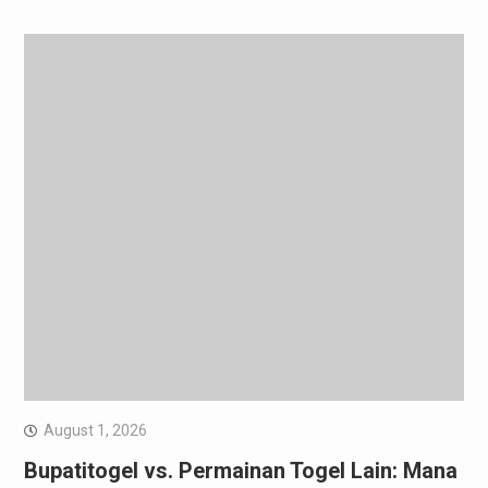
August 1, 2026
Bupatitogel vs. Permainan Togel Lain: Mana