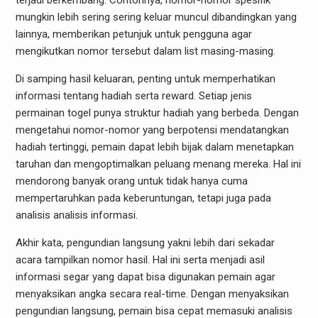
terjadi berkembang. Contohnya, nomor-nomor spesifik
mungkin lebih sering sering keluar muncul dibandingkan yang
lainnya, memberikan petunjuk untuk pengguna agar
mengikutkan nomor tersebut dalam list masing-masing.
Di samping hasil keluaran, penting untuk memperhatikan
informasi tentang hadiah serta reward. Setiap jenis
permainan togel punya struktur hadiah yang berbeda. Dengan
mengetahui nomor-nomor yang berpotensi mendatangkan
hadiah tertinggi, pemain dapat lebih bijak dalam menetapkan
taruhan dan mengoptimalkan peluang menang mereka. Hal ini
mendorong banyak orang untuk tidak hanya cuma
mempertaruhkan pada keberuntungan, tetapi juga pada
analisis analisis informasi.
Akhir kata, pengundian langsung yakni lebih dari sekadar
acara tampilkan nomor hasil. Hal ini serta menjadi asil
informasi segar yang dapat bisa digunakan pemain agar
menyaksikan angka secara real-time. Dengan menyaksikan
pengundian langsung, pemain bisa cepat memasuki analisis