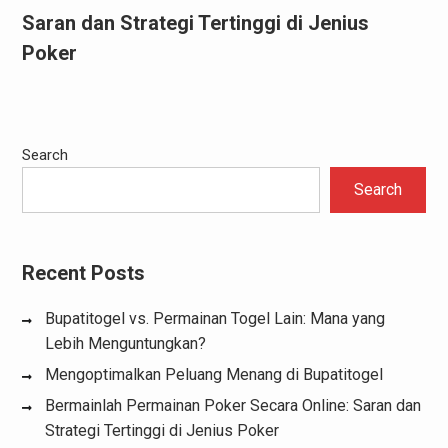
Saran dan Strategi Tertinggi di Jenius
Poker
Search
Search
Recent Posts
Bupatitogel vs. Permainan Togel Lain: Mana yang
Lebih Menguntungkan?
Mengoptimalkan Peluang Menang di Bupatitogel
Bermainlah Permainan Poker Secara Online: Saran dan
Strategi Tertinggi di Jenius Poker