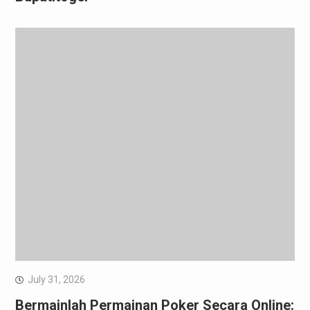
July 31, 2026
Bermainlah Permainan Poker Secara Online: