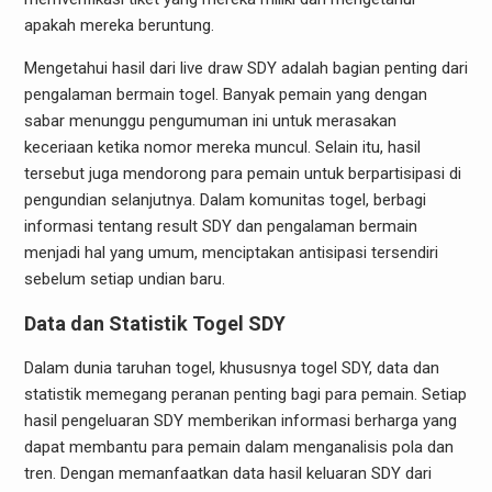
apakah mereka beruntung.
Mengetahui hasil dari live draw SDY adalah bagian penting dari
pengalaman bermain togel. Banyak pemain yang dengan
sabar menunggu pengumuman ini untuk merasakan
keceriaan ketika nomor mereka muncul. Selain itu, hasil
tersebut juga mendorong para pemain untuk berpartisipasi di
pengundian selanjutnya. Dalam komunitas togel, berbagi
informasi tentang result SDY dan pengalaman bermain
menjadi hal yang umum, menciptakan antisipasi tersendiri
sebelum setiap undian baru.
Data dan Statistik Togel SDY
Dalam dunia taruhan togel, khususnya togel SDY, data dan
statistik memegang peranan penting bagi para pemain. Setiap
hasil pengeluaran SDY memberikan informasi berharga yang
dapat membantu para pemain dalam menganalisis pola dan
tren. Dengan memanfaatkan data hasil keluaran SDY dari