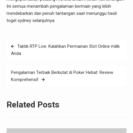
Ini semua menambah pengalaman bermain yang lebih
mendebarkan dan penuh tantangan saat menunggu hasil
togel sydney selanjutnya.
Post
Taktik RTP Live: Kalahkan Permainan Slot Online milik
navigation
Anda
Pengalaman Terbaik Berkutat di Poker Hebat: Review
Komprehensif
Related Posts