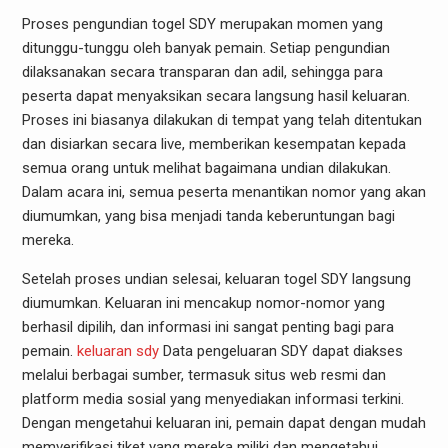
Proses pengundian togel SDY merupakan momen yang
ditunggu-tunggu oleh banyak pemain. Setiap pengundian
dilaksanakan secara transparan dan adil, sehingga para
peserta dapat menyaksikan secara langsung hasil keluaran.
Proses ini biasanya dilakukan di tempat yang telah ditentukan
dan disiarkan secara live, memberikan kesempatan kepada
semua orang untuk melihat bagaimana undian dilakukan.
Dalam acara ini, semua peserta menantikan nomor yang akan
diumumkan, yang bisa menjadi tanda keberuntungan bagi
mereka.
Setelah proses undian selesai, keluaran togel SDY langsung
diumumkan. Keluaran ini mencakup nomor-nomor yang
berhasil dipilih, dan informasi ini sangat penting bagi para
pemain.
keluaran sdy
Data pengeluaran SDY dapat diakses
melalui berbagai sumber, termasuk situs web resmi dan
platform media sosial yang menyediakan informasi terkini.
Dengan mengetahui keluaran ini, pemain dapat dengan mudah
memverifikasi tiket yang mereka miliki dan mengetahui