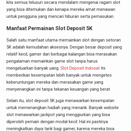
kita semua telusuri secara mendalam mengenai ragam slot
yang bisa ditemukan dan kenapa mereka amat menawan
untuk pengguna yang mencari hiburan serta pemasukan.
Manfaat Permainan Slot Deposit 5K
Salah satu manfaat utama memainkan slot dengan setoran
5K adalah kemudahan aksesnya. Dengan besar deposit yang
relatif kecil, gamer dari berbagai kalangan bisa merasakan
pengalaman memainkan game slot tanpa harus
mengeluarkan banyak uang.
Slot Deposit Indosat
Ini
memberikan kesempatan lebih banyak untuk mengetes
keberuntungan mereka dan merasakan game yang
menyenangkan ini tanpa tekanan keuangan yang berat.
Selain itu, slot deposit 5K juga menawarkan kesempatan
untuk memenangkan hadiah yang menarik. Banyak website
slot menawarkan jackpot yang menggiurkan yang bisa
diperoleh pemain dengan modal kecil. Hal ini pastinya
meningkatkan daya tarik bagi gamer, karena mereka bisa