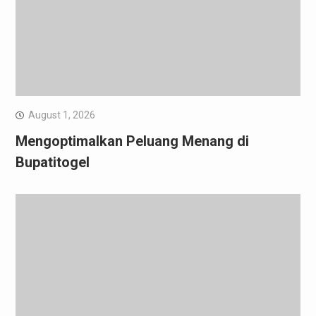
August 1, 2026
Mengoptimalkan Peluang Menang di
Bupatitogel