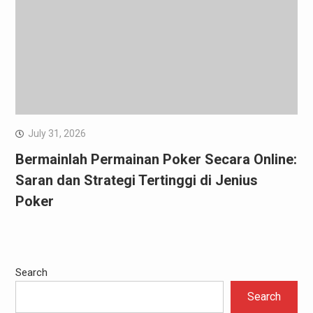
July 31, 2026
Bermainlah Permainan Poker Secara Online:
Saran dan Strategi Tertinggi di Jenius
Poker
Search
Search