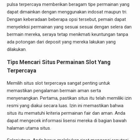
pulsa terpercaya memberikan beragam tipe permainan yang
dapat dimainkan dengan menggunakan indosat maupun tri.
Dengan keberadaan beberapa opsi tersebut, pemain dapat
menyeleksi permainan yang sesuai sesuai dengan selera dan
bermain mereka, seraya tetap menikmati keuntungan tanpa
ada potongan dari deposit yang mereka lakukan yang
dilakukan.
Tips Mencari Situs Permainan Slot Yang
Terpercaya
Memilih situs slot terpercaya sangat penting untuk
memastikan pengalaman bermain aman serta
menyenangkan. Pertama, pastikan situs itu telah memiliki izin
resmi yang diakui secara luas. Izin ini memastikan bahwa
situs itu mematuhi kriteria permainan fair dan aman. Anda
dapat mengecek informasi lisensi mereka di bagian bawah
halaman utama situs.