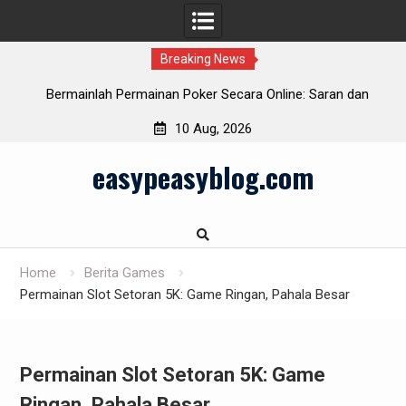
Breaking News
Bermainlah Permainan Poker Secara Online: Saran dan
M
Strategi Tertinggi di Jenius Poker
10 Aug, 2026
Skip
easypeasyblog.com
to
content
Home
Berita Games
Permainan Slot Setoran 5K: Game Ringan, Pahala Besar
Permainan Slot Setoran 5K: Game
Ringan, Pahala Besar