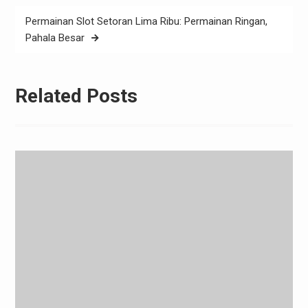
Permainan Slot Setoran Lima Ribu: Permainan Ringan,
Pahala Besar
Related Posts