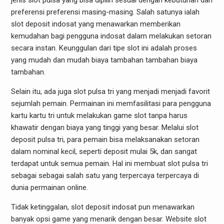
jenis slot pulsa yang bisa dipilih sesuai dengan kebutuhan dan
preferensi preferensi masing-masing. Salah satunya ialah
slot deposit indosat yang menawarkan memberikan
kemudahan bagi pengguna indosat dalam melakukan setoran
secara instan. Keunggulan dari tipe slot ini adalah proses
yang mudah dan mudah biaya tambahan tambahan biaya
tambahan.
Selain itu, ada juga slot pulsa tri yang menjadi menjadi favorit
sejumlah pemain. Permainan ini memfasilitasi para pengguna
kartu kartu tri untuk melakukan game slot tanpa harus
khawatir dengan biaya yang tinggi yang besar. Melalui slot
deposit pulsa tri, para pemain bisa melaksanakan setoran
dalam nominal kecil, seperti deposit mulai 5k, dan sangat
terdapat untuk semua pemain. Hal ini membuat slot pulsa tri
sebagai sebagai salah satu yang terpercaya terpercaya di
dunia permainan online.
Tidak ketinggalan, slot deposit indosat pun menawarkan
banyak opsi game yang menarik dengan besar. Website slot