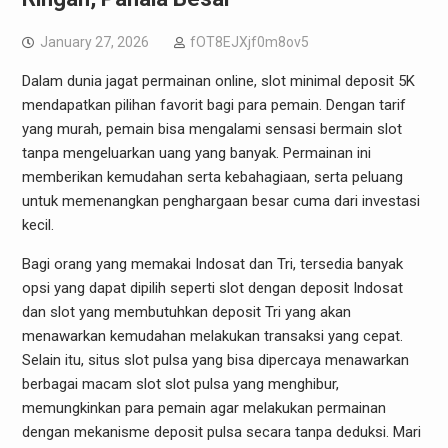
January 27, 2026
fOT8EJXjf0m8ov5
Dalam dunia jagat permainan online, slot minimal deposit 5K
mendapatkan pilihan favorit bagi para pemain. Dengan tarif
yang murah, pemain bisa mengalami sensasi bermain slot
tanpa mengeluarkan uang yang banyak. Permainan ini
memberikan kemudahan serta kebahagiaan, serta peluang
untuk memenangkan penghargaan besar cuma dari investasi
kecil.
Bagi orang yang memakai Indosat dan Tri, tersedia banyak
opsi yang dapat dipilih seperti slot dengan deposit Indosat
dan slot yang membutuhkan deposit Tri yang akan
menawarkan kemudahan melakukan transaksi yang cepat.
Selain itu, situs slot pulsa yang bisa dipercaya menawarkan
berbagai macam slot slot pulsa yang menghibur,
memungkinkan para pemain agar melakukan permainan
dengan mekanisme deposit pulsa secara tanpa deduksi. Mari