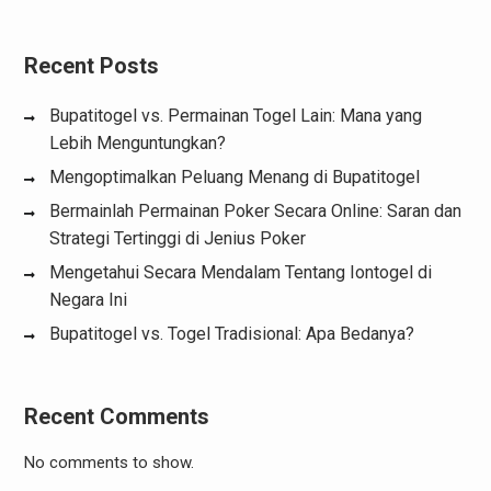
Recent Posts
Bupatitogel vs. Permainan Togel Lain: Mana yang
Lebih Menguntungkan?
Mengoptimalkan Peluang Menang di Bupatitogel
Bermainlah Permainan Poker Secara Online: Saran dan
Strategi Tertinggi di Jenius Poker
Mengetahui Secara Mendalam Tentang Iontogel di
Negara Ini
Bupatitogel vs. Togel Tradisional: Apa Bedanya?
Recent Comments
No comments to show.