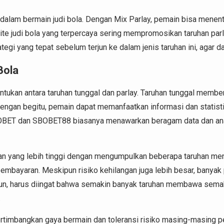
n dalam bermain judi bola. Dengan Mix Parlay, pemain bisa mene
e judi bola yang terpercaya sering mempromosikan taruhan parla
ategi yang tepat sebelum terjun ke dalam jenis taruhan ini, agar
Bola
nentukan antara taruhan tunggal dan parlay. Taruhan tunggal me
. Dengan begitu, pemain dapat memanfaatkan informasi dan stati
SBOBET dan SBOBET88 biasanya menawarkan beragam data dan an
n yang lebih tinggi dengan mengumpulkan beberapa taruhan menj
embayaran. Meskipun risiko kehilangan juga lebih besar, banyak
un, harus diingat bahwa semakin banyak taruhan membawa semaki
.
rtimbangkan gaya bermain dan toleransi risiko masing-masing pe