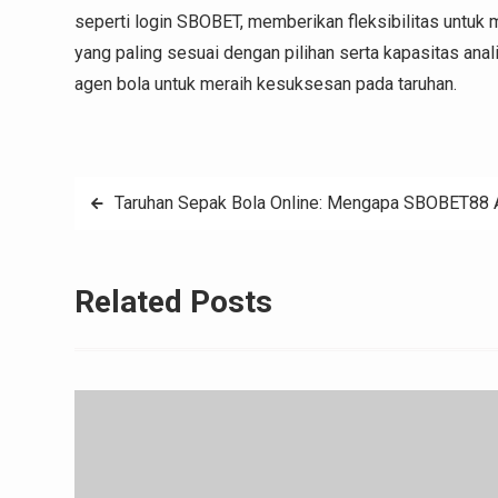
seperti login SBOBET, memberikan fleksibilitas untuk
yang paling sesuai dengan pilihan serta kapasitas ana
agen bola untuk meraih kesuksesan pada taruhan.
Post
Taruhan Sepak Bola Online: Mengapa SBOBET88 Ad
navigation
Related Posts