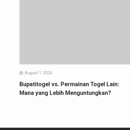
August 1, 2026
Bupatitogel vs. Permainan Togel Lain:
Mana yang Lebih Menguntungkan?