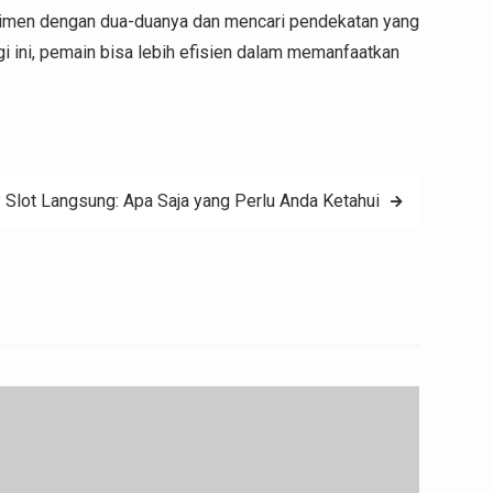
perimen dengan dua-duanya dan mencari pendekatan yang
i ini, pemain bisa lebih efisien dalam memanfaatkan
lot Langsung: Apa Saja yang Perlu Anda Ketahui