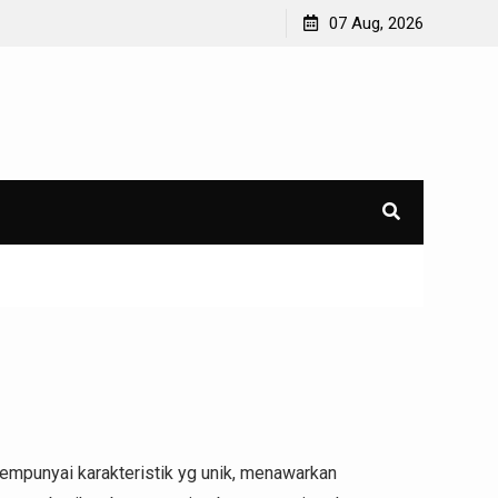
di
Bupatitogel vs. Permainan Togel Lain: Mana yang Lebih
07 Aug, 2026
Menguntungkan?
mempunyai karakteristik yg unik, menawarkan