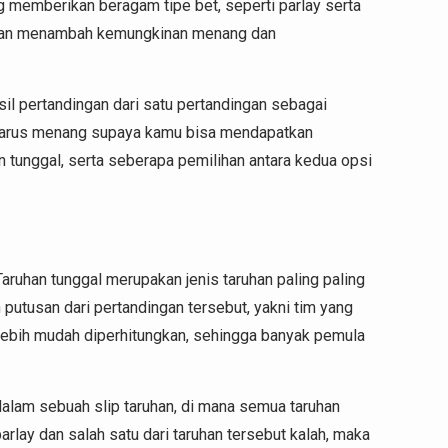
 memberikan beragam tipe bet, seperti parlay serta
nginan menambah kemungkinan menang dan
il pertandingan dari satu pertandingan sebagai
et harus menang supaya kamu bisa mendapatkan
n tunggal, serta seberapa pemilihan antara kedua opsi
 Taruhan tunggal merupakan jenis taruhan paling paling
utusan dari pertandingan tersebut, yakni tim yang
dan lebih mudah diperhitungkan, sehingga banyak pemula
 dalam sebuah slip taruhan, di mana semua taruhan
lay dan salah satu dari taruhan tersebut kalah, maka