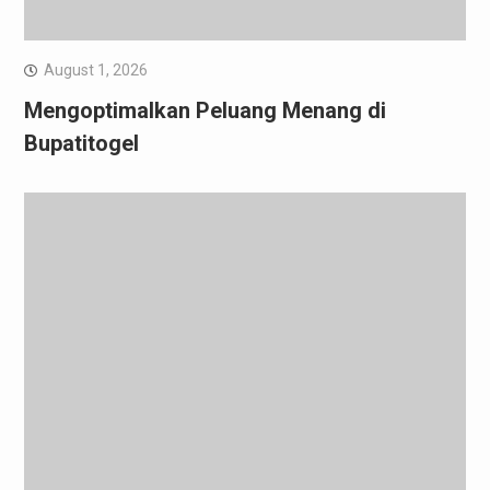
August 1, 2026
Mengoptimalkan Peluang Menang di
Bupatitogel