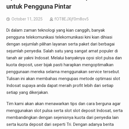
untuk Pengguna Pintar
October 11, 2025
fOT8EJXjf0m8ov5
Di dalam zaman teknologi yang kian canggih, banyak
pengguna telekomunikasi telekomunikasi kini kian dihiasi
dengan sejumlah pilihan layanan serta paket dari berbagai
sejumlah penyedia. Salah satu yang sangat amat populer di
tanah air yakni Indosat. Melalui banyaknya opsi slot pulsa dan
kuota deposit, user bijak pasti harapkan mengoptimalkan
penggunaan mereka selama menggunakan service tersebut.
Tulisan ini akan membahas mengupas metode optimasi slot
Indosat supaya anda dapat meraih profit lebih dari setiap
setiap yang dikerjakan.
Tim kami akan akan menawarkan tips dan cara berguna agar
menggunakan slot pulsa serta slot slot deposit Indosat, serta
membandingkan dengan sejenisnya kuota dari penyedia lain
serta kuota deposit dari seperti Tri. Dengan adanya berita