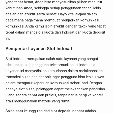
yang tepat benar, Anda bisa menyesuaikan pilihan menurut
kebutuhan Anda, sehingga setiap penggunaan terjadi lebih
efisien dan efektif serta hemat. Hayo kita jelajahi dalam
bagaimana bagaimana membuat menjadikan komunikasi
komunikasi Anda kamu lebih efektif dengan taktik yang tepat
tepat dalam mengelola kuota dari Indosat dan kuota deposit
ini.
Pengantar Layanan Slot Indosat
Slot Indosat merupakan salah satu layanan yang sangat
dibutuhkan oleh pengguna telekomunikasi di Indonesia.
Layanan ini menyediakan kemudahan dalam melaksanakan
transaksi pulsa dan deposit, agar pengguna bisa lebih luwes
dalam mengatur keperluan komunikasi sehari-hari. Dengan
adanya slot pulsa, pelanggan dapat melaksanakan pengisian
ulang secara cepat dan praktis, tanpa harus pergi ke konter
atau menggunakan metode yang rumit.
Salah satu keunggulan dari slot deposit Indosat adalah