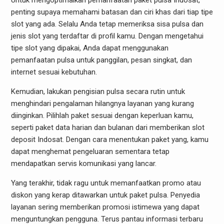
Untuk mengoptimalkan pemanfaatan paket pulsa Indosat,
penting supaya memahami batasan dan ciri khas dari tiap tipe
slot yang ada. Selalu Anda tetap memeriksa sisa pulsa dan
jenis slot yang terdaftar di profil kamu. Dengan mengetahui
tipe slot yang dipakai, Anda dapat menggunakan
pemanfaatan pulsa untuk panggilan, pesan singkat, dan
internet sesuai kebutuhan.
Kemudian, lakukan pengisian pulsa secara rutin untuk
menghindari pengalaman hilangnya layanan yang kurang
diinginkan. Pilihlah paket sesuai dengan keperluan kamu,
seperti paket data harian dan bulanan dari memberikan slot
deposit Indosat. Dengan cara menentukan paket yang, kamu
dapat menghemat pengeluaran sementara tetap
mendapatkan servis komunikasi yang lancar.
Yang terakhir, tidak ragu untuk memanfaatkan promo atau
diskon yang kerap ditawarkan untuk paket pulsa. Penyedia
layanan sering memberikan promosi istimewa yang dapat
menguntungkan pengguna. Terus pantau informasi terbaru