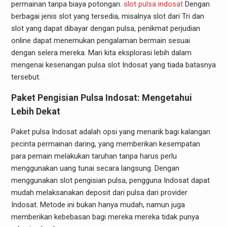
permainan tanpa biaya potongan.
slot pulsa indosat
Dengan
berbagai jenis slot yang tersedia, misalnya slot dari Tri dan
slot yang dapat dibayar dengan pulsa, penikmat perjudian
online dapat menemukan pengalaman bermain sesuai
dengan selera mereka. Mari kita eksplorasi lebih dalam
mengenai kesenangan pulsa slot Indosat yang tiada batasnya
tersebut.
Paket Pengisian Pulsa Indosat: Mengetahui
Lebih Dekat
Paket pulsa Indosat adalah opsi yang menarik bagi kalangan
pecinta permainan daring, yang memberikan kesempatan
para pemain melakukan taruhan tanpa harus perlu
menggunakan uang tunai secara langsung. Dengan
menggunakan slot pengisian pulsa, pengguna Indosat dapat
mudah melaksanakan deposit dari pulsa dari provider
Indosat. Metode ini bukan hanya mudah, namun juga
memberikan kebebasan bagi mereka mereka tidak punya