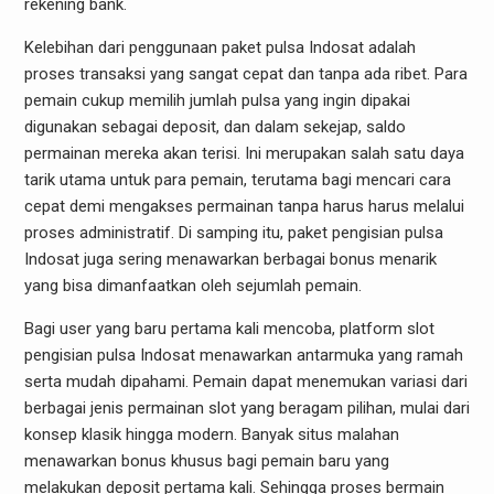
rekening bank.
Kelebihan dari penggunaan paket pulsa Indosat adalah
proses transaksi yang sangat cepat dan tanpa ada ribet. Para
pemain cukup memilih jumlah pulsa yang ingin dipakai
digunakan sebagai deposit, dan dalam sekejap, saldo
permainan mereka akan terisi. Ini merupakan salah satu daya
tarik utama untuk para pemain, terutama bagi mencari cara
cepat demi mengakses permainan tanpa harus harus melalui
proses administratif. Di samping itu, paket pengisian pulsa
Indosat juga sering menawarkan berbagai bonus menarik
yang bisa dimanfaatkan oleh sejumlah pemain.
Bagi user yang baru pertama kali mencoba, platform slot
pengisian pulsa Indosat menawarkan antarmuka yang ramah
serta mudah dipahami. Pemain dapat menemukan variasi dari
berbagai jenis permainan slot yang beragam pilihan, mulai dari
konsep klasik hingga modern. Banyak situs malahan
menawarkan bonus khusus bagi pemain baru yang
melakukan deposit pertama kali. Sehingga proses bermain