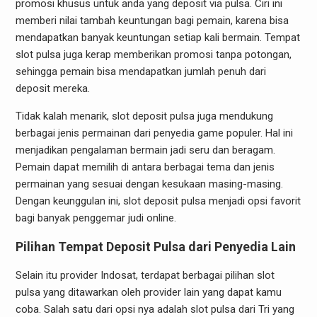
promosi khusus untuk anda yang deposit via pulsa. Ciri ini
memberi nilai tambah keuntungan bagi pemain, karena bisa
mendapatkan banyak keuntungan setiap kali bermain. Tempat
slot pulsa juga kerap memberikan promosi tanpa potongan,
sehingga pemain bisa mendapatkan jumlah penuh dari
deposit mereka.
Tidak kalah menarik, slot deposit pulsa juga mendukung
berbagai jenis permainan dari penyedia game populer. Hal ini
menjadikan pengalaman bermain jadi seru dan beragam.
Pemain dapat memilih di antara berbagai tema dan jenis
permainan yang sesuai dengan kesukaan masing-masing.
Dengan keunggulan ini, slot deposit pulsa menjadi opsi favorit
bagi banyak penggemar judi online.
Pilihan Tempat Deposit Pulsa dari Penyedia Lain
Selain itu provider Indosat, terdapat berbagai pilihan slot
pulsa yang ditawarkan oleh provider lain yang dapat kamu
coba. Salah satu dari opsi nya adalah slot pulsa dari Tri yang