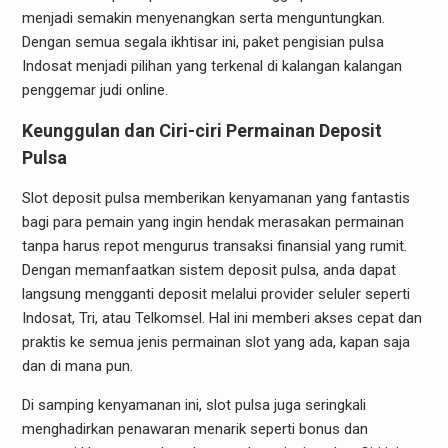
menjadi semakin menyenangkan serta menguntungkan.
Dengan semua segala ikhtisar ini, paket pengisian pulsa
Indosat menjadi pilihan yang terkenal di kalangan kalangan
penggemar judi online.
Keunggulan dan Ciri-ciri Permainan Deposit
Pulsa
Slot deposit pulsa memberikan kenyamanan yang fantastis
bagi para pemain yang ingin hendak merasakan permainan
tanpa harus repot mengurus transaksi finansial yang rumit.
Dengan memanfaatkan sistem deposit pulsa, anda dapat
langsung mengganti deposit melalui provider seluler seperti
Indosat, Tri, atau Telkomsel. Hal ini memberi akses cepat dan
praktis ke semua jenis permainan slot yang ada, kapan saja
dan di mana pun.
Di samping kenyamanan ini, slot pulsa juga seringkali
menghadirkan penawaran menarik seperti bonus dan