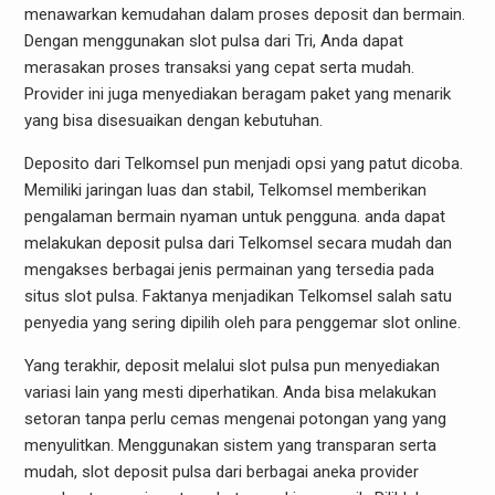
menawarkan kemudahan dalam proses deposit dan bermain.
Dengan menggunakan slot pulsa dari Tri, Anda dapat
merasakan proses transaksi yang cepat serta mudah.
Provider ini juga menyediakan beragam paket yang menarik
yang bisa disesuaikan dengan kebutuhan.
Deposito dari Telkomsel pun menjadi opsi yang patut dicoba.
Memiliki jaringan luas dan stabil, Telkomsel memberikan
pengalaman bermain nyaman untuk pengguna. anda dapat
melakukan deposit pulsa dari Telkomsel secara mudah dan
mengakses berbagai jenis permainan yang tersedia pada
situs slot pulsa. Faktanya menjadikan Telkomsel salah satu
penyedia yang sering dipilih oleh para penggemar slot online.
Yang terakhir, deposit melalui slot pulsa pun menyediakan
variasi lain yang mesti diperhatikan. Anda bisa melakukan
setoran tanpa perlu cemas mengenai potongan yang yang
menyulitkan. Menggunakan sistem yang transparan serta
mudah, slot deposit pulsa dari berbagai aneka provider