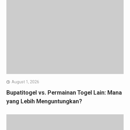
August 1, 2026
Bupatitogel vs. Permainan Togel Lain: Mana
yang Lebih Menguntungkan?