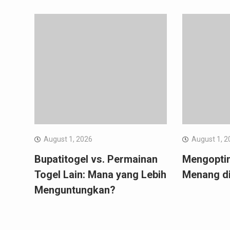
August 1, 2026
August 1, 2
Bupatitogel vs. Permainan
Mengopti
Togel Lain: Mana yang Lebih
Menang di
Menguntungkan?