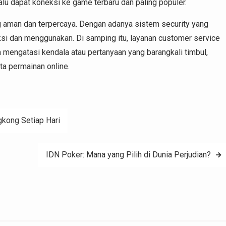
lu dapat koneksi ke game terbaru dan paling populer.
 aman dan terpercaya. Dengan adanya sistem security yang
aksi dan menggunakan. Di samping itu, layanan customer service
mengatasi kendala atau pertanyaan yang barangkali timbul,
ta permainan online.
gkong Setiap Hari
IDN Poker: Mana yang Pilih di Dunia Perjudian?