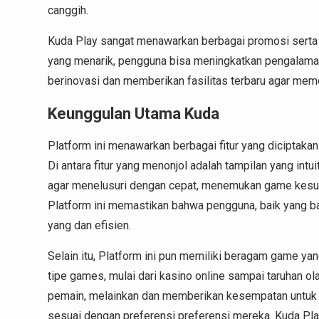
canggih.
Kuda Play sangat menawarkan berbagai promosi serta 
yang menarik, pengguna bisa meningkatkan pengalaman
berinovasi dan memberikan fasilitas terbaru agar mem
Keunggulan Utama Kuda
Platform ini menawarkan berbagai fitur yang diciptaka
Di antara fitur yang menonjol adalah tampilan yang i
agar menelusuri dengan cepat, menemukan game kesuk
Platform ini memastikan bahwa pengguna, baik yang b
yang dan efisien.
Selain itu, Platform ini pun memiliki beragam game
tipe games, mulai dari kasino online sampai taruhan ol
pemain, melainkan dan memberikan kesempatan untuk 
sesuai dengan preferensi preferensi mereka. Kuda Pla