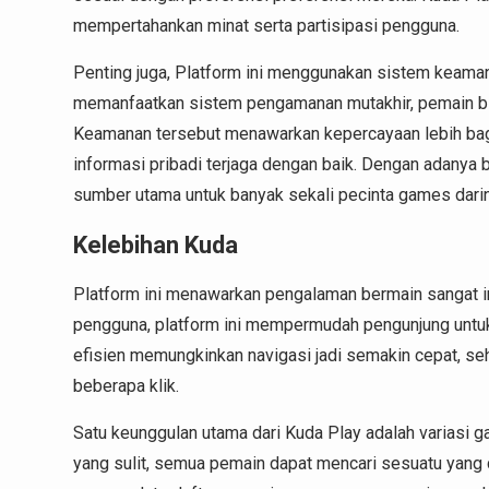
mempertahankan minat serta partisipasi pengguna.
Penting juga, Platform ini menggunakan sistem keama
memanfaatkan sistem pengamanan mutakhir, pemain bi
Keamanan tersebut menawarkan kepercayaan lebih bagi
informasi pribadi terjaga dengan baik. Dengan adanya 
sumber utama untuk banyak sekali pecinta games dari
Kelebihan Kuda
Platform ini menawarkan pengalaman bermain sangat in
pengguna, platform ini mempermudah pengunjung untuk
efisien memungkinkan navigasi jadi semakin cepat, 
beberapa klik.
Satu keunggulan utama dari Kuda Play adalah variasi
yang sulit, semua pemain dapat mencari sesuatu yang 