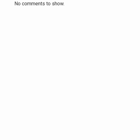
No comments to show.