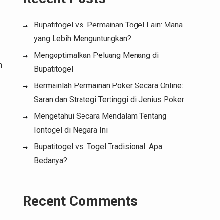
Bupatitogel vs. Permainan Togel Lain: Mana
yang Lebih Menguntungkan?
Mengoptimalkan Peluang Menang di
n
Bupatitogel
Bermainlah Permainan Poker Secara Online:
Saran dan Strategi Tertinggi di Jenius Poker
Mengetahui Secara Mendalam Tentang
Iontogel di Negara Ini
Bupatitogel vs. Togel Tradisional: Apa
Bedanya?
Recent Comments