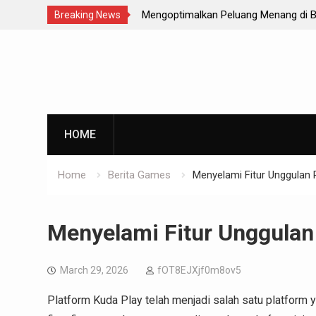
enang di Bupatitogel
Bermainlah Permainan Poker Secara O
Breaking News
Strategi Tertinggi di Jenius Poker
Skip
to
content
HOME
Home
Berita Games
Menyelami Fitur Unggulan 
Menyelami Fitur Unggulan
March 29, 2026
fOT8EJXjf0m8ov5
Platform Kuda Play telah menjadi salah satu platform