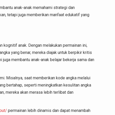
 membantu anak-anak memahami strategi dan
kan, tetapi juga memberikan manfaat edukatif yang
 kognitif anak. Dengan melakukan permainan ini,
a yang benar, mereka diajak untuk berpikir kritis
ni juga membantu anak-anak belajar bekerja sama dan
ami. Misalnya, saat memberikan kode angka melalui
ang bertahap, seperti meningkatkan kesulitan angka
, mereka akan merasa lebih terlibat dan
out/
permainan lebih dinamis dan dapat menambah