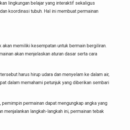
 lingkungan belajar yang interaktif sekaligus
 dan koordinasi tubuh. Hal ini membuat permainan
 akan memiliki kesempatan untuk bermain bergiliran.
mainan akan menjelaskan aturan dasar serta cara
 tersebut harus hirup udara dan menyelam ke dalam air,
epat dalam memahami petunjuk yang diberikan sembari
an, pemimpin permainan dapat mengungkap angka yang
 menjalankan langkah-langkah ini, permainan tebak