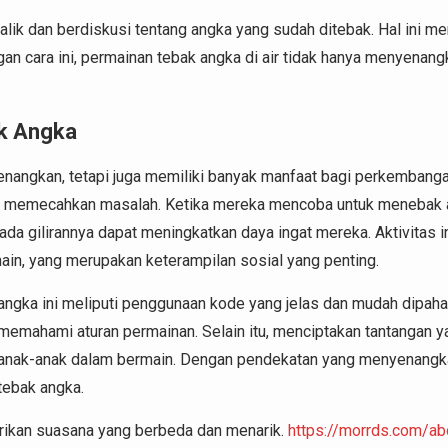
alik dan berdiskusi tentang angka yang sudah ditebak. Hal ini
an cara ini, permainan tebak angka di air tidak hanya menyenang
ak Angka
nangkan, tetapi juga memiliki banyak manfaat bagi perkembangan
n memecahkan masalah. Ketika mereka mencoba untuk menebak angk
 gilirannya dapat meningkatkan daya ingat mereka. Aktivitas i
n, yang merupakan keterampilan sosial yang penting.
angka ini meliputi penggunaan kode yang jelas dan mudah dipah
 memahami aturan permainan. Selain itu, menciptakan tantangan y
i anak-anak dalam bermain. Dengan pendekatan yang menyenangkan
tebak angka.
rikan suasana yang berbeda dan menarik.
https://morrds.com/ab