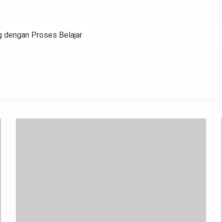
g dengan Proses Belajar