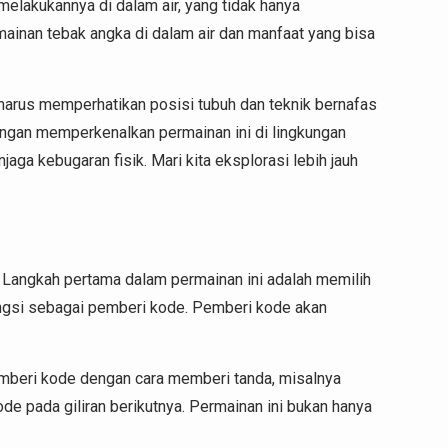
 melakukannya di dalam air, yang tidak hanya
mainan tebak angka di dalam air dan manfaat yang bisa
 harus memperhatikan posisi tubuh dan teknik bernafas
engan memperkenalkan permainan ini di lingkungan
a kebugaran fisik. Mari kita eksplorasi lebih jauh
. Langkah pertama dalam permainan ini adalah memilih
fungsi sebagai pemberi kode. Pemberi kode akan
emberi kode dengan cara memberi tanda, misalnya
ode pada giliran berikutnya. Permainan ini bukan hanya