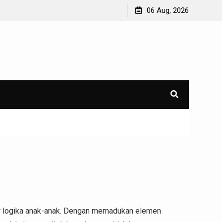
di
Bupatitogel vs. Permainan Togel Lain: Mana yang Lebih
06 Aug, 2026
Menguntungkan?
ir logika anak-anak. Dengan memadukan elemen