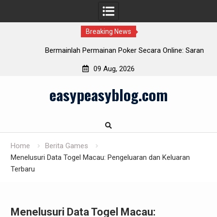
Breaking News
Bermainlah Permainan Poker Secara Online: Saran dan
M
Strategi Tertinggi di Jenius Poker
09 Aug, 2026
Skip
easypeasyblog.com
to
content
Home
Berita Games
Menelusuri Data Togel Macau: Pengeluaran dan Keluaran
Terbaru
Menelusuri Data Togel Macau: