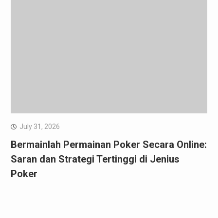
July 31, 2026
Bermainlah Permainan Poker Secara Online:
Saran dan Strategi Tertinggi di Jenius
Poker