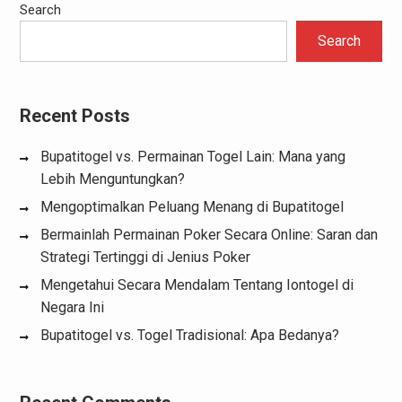
Search
Search
Recent Posts
Bupatitogel vs. Permainan Togel Lain: Mana yang
Lebih Menguntungkan?
Mengoptimalkan Peluang Menang di Bupatitogel
Bermainlah Permainan Poker Secara Online: Saran dan
Strategi Tertinggi di Jenius Poker
Mengetahui Secara Mendalam Tentang Iontogel di
Negara Ini
Bupatitogel vs. Togel Tradisional: Apa Bedanya?