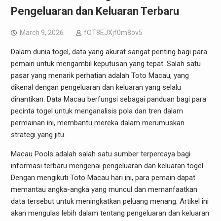
Pengeluaran dan Keluaran Terbaru
March 9, 2026
fOT8EJXjf0m8ov5
Dalam dunia togel, data yang akurat sangat penting bagi para
pemain untuk mengambil keputusan yang tepat. Salah satu
pasar yang menarik perhatian adalah Toto Macau, yang
dikenal dengan pengeluaran dan keluaran yang selalu
dinantikan. Data Macau berfungsi sebagai panduan bagi para
pecinta togel untuk menganalisis pola dan tren dalam
permainan ini, membantu mereka dalam merumuskan
strategi yang jitu.
Macau Pools adalah salah satu sumber terpercaya bagi
informasi terbaru mengenai pengeluaran dan keluaran togel.
Dengan mengikuti Toto Macau hari ini, para pemain dapat
memantau angka-angka yang muncul dan memanfaatkan
data tersebut untuk meningkatkan peluang menang. Artikel ini
akan mengulas lebih dalam tentang pengeluaran dan keluaran