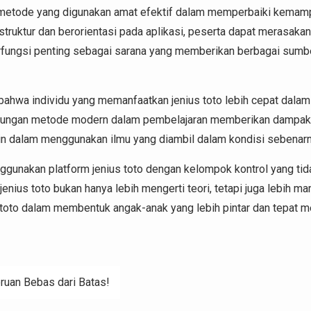
hwa metode yang digunakan amat efektif dalam memperbaiki kem
ruktur dan berorientasi pada aplikasi, peserta dapat merasakan
rfungsi penting sebagai sarana yang memberikan berbagai sumbe
bahwa individu yang memanfaatkan jenius toto lebih cepat dalam
ngan metode modern dalam pembelajaran memberikan dampak posi
n dalam menggunakan ilmu yang diambil dalam kondisi sebenarn
enggunakan platform jenius toto dengan kelompok kontrol yang t
jenius toto bukan hanya lebih mengerti teori, tetapi juga lebih 
 toto dalam membentuk angak-anak yang lebih pintar dan tepat 
uan Bebas dari Batas!