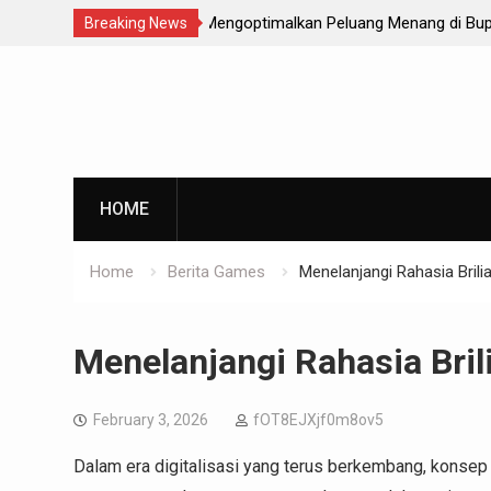
Menang di Bupatitogel
Bermainlah Permainan Poker Secara
Breaking News
Strategi Tertinggi di Jenius Poker
Skip
to
content
HOME
Home
Berita Games
Menelanjangi Rahasia Brilia
Menelanjangi Rahasia Brili
February 3, 2026
fOT8EJXjf0m8ov5
Dalam era digitalisasi yang terus berkembang, konsep 