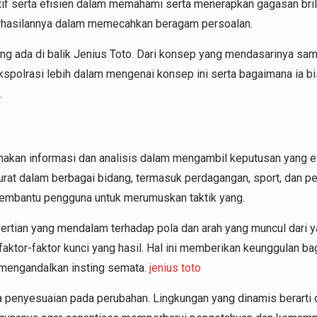
 serta efisien dalam memahami serta menerapkan gagasan brili
eberhasilannya dalam memecahkan beragam persoalan.
ng ada di balik Jenius Toto. Dari konsep yang mendasarinya sampa
ekspolrasi lebih dalam mengenai konsep ini serta bagaimana ia
.
kan informasi dan analisis dalam mengambil keputusan yang e
rat dalam berbagai bidang, termasuk perdagangan, sport, dan pe
mbantu pengguna untuk merumuskan taktik yang.
gertian yang mendalam terhadap pola dan arah yang muncul dari 
tor-faktor kunci yang hasil. Hal ini memberikan keunggulan ba
 mengandalkan insting semata.
jenius toto
ya penyesuaian pada perubahan. Lingkungan yang dinamis berarti