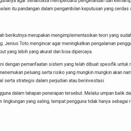
nggunanya agar senantiasa memperbarui pengetahuan dan kemampu
pi selain itu pandangan dalam pengambilan keputusan yang cerdas
kah berikutnya merupakan mengimplementasikan teori yang sudah 
ang. Jenius Toto mengincar agar meningkatkan pengalaman pengg
put yang lebih yang akurat dan bisa dipercaya.
kni dengan pemanfaatan sistem yang telah dibuat spesifik untuk
sa menemukan peluang serta risiko yang mungkin mungkin akan n
l serta strategis dalam perjudian atau berinvestasi.
gguna dalam tahapan penerapan tersebut. Melalui umpan balik dan 
 lingkungan yang saling, tempat pengguna tidak hanya sebagai re