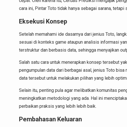
cepat. Oleh karena itu, Cerdas Prediksi mengajak pe
cara ini, Pintar Toto tidak hanya sebagai sarana, teta
Eksekusi Konsep
Setelah memahami ide dasarnya dari jenius Toto, lang
sesuai di konteks game ataupun analisis informasi y
terstruktur dan berbasis data, sehingga menyajikan out
Salah satu cara untuk menerapkan konsep tersebut ya
pengumpulan data dari berbagai asal, jenius Toto bi
data tersebut untuk melakukan pilihan yang lebih optima
Selain itu, penting pula agar melibatkan komunitas pen
meningkatkan metodologi yang ada. Hal ini menciptakan
perbaikan praksis yang lebih lebih baik.
Pembahasan Keluaran