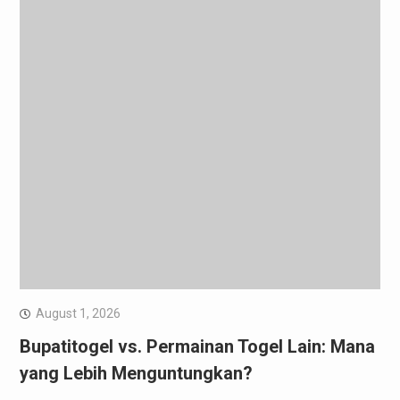
August 1, 2026
Bupatitogel vs. Permainan Togel Lain: Mana
yang Lebih Menguntungkan?