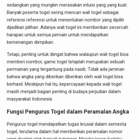
sedangkan yang mungkin merasakan intuisi yang yang kuat.
Banyak peserta togel sering mencari wali togel sebagai
referensi referensi untuk menentukan nombor yang dipilih
dijadikan pilihan. Adanya wali togel ini memberikan secercah
harapan untuk semua pemain untuk mendapatkan
kemenangan diimpikan.
Tetapi, penting untuk diingat bahwa walaupun wali togel bisa
memberi nombor, game togel tetaplah merupakan sebuah
permainan yang tergantung pada nasib. Tidak ada jaminan
bahwa angka yang diberikan diberikan oleh wali togel bisa
berhasil. Meskipun hal itu, kepercayaan kepada wali togel
masih menjadi bagian penting di budaya perjudian dalam
masyarakat Indonesia.
Fungsi Pengurus Togel dalam Peramalan Angka
Pengurus togel mendapatkan tugas krusial dalam semesta
togel, terutama dalam hal memberikan peramalan nomor