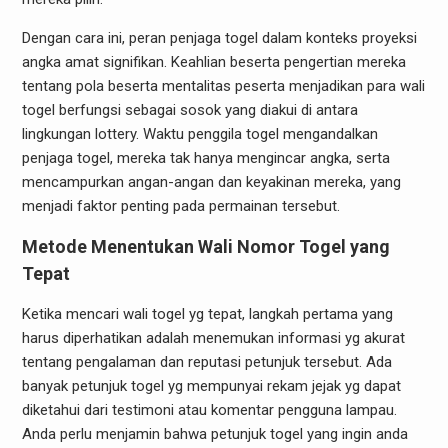
Dengan cara ini, peran penjaga togel dalam konteks proyeksi
angka amat signifikan. Keahlian beserta pengertian mereka
tentang pola beserta mentalitas peserta menjadikan para wali
togel berfungsi sebagai sosok yang diakui di antara
lingkungan lottery. Waktu penggila togel mengandalkan
penjaga togel, mereka tak hanya mengincar angka, serta
mencampurkan angan-angan dan keyakinan mereka, yang
menjadi faktor penting pada permainan tersebut.
Metode Menentukan Wali Nomor Togel yang
Tepat
Ketika mencari wali togel yg tepat, langkah pertama yang
harus diperhatikan adalah menemukan informasi yg akurat
tentang pengalaman dan reputasi petunjuk tersebut. Ada
banyak petunjuk togel yg mempunyai rekam jejak yg dapat
diketahui dari testimoni atau komentar pengguna lampau.
Anda perlu menjamin bahwa petunjuk togel yang ingin anda