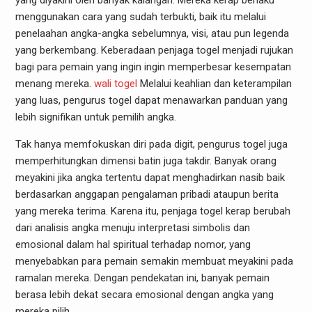
yang diyakini oleh banyak kalangan. Mereka kerap berlaku
menggunakan cara yang sudah terbukti, baik itu melalui
penelaahan angka-angka sebelumnya, visi, atau pun legenda
yang berkembang. Keberadaan penjaga togel menjadi rujukan
bagi para pemain yang ingin ingin memperbesar kesempatan
menang mereka.
wali togel
Melalui keahlian dan keterampilan
yang luas, pengurus togel dapat menawarkan panduan yang
lebih signifikan untuk pemilih angka.
Tak hanya memfokuskan diri pada digit, pengurus togel juga
memperhitungkan dimensi batin juga takdir. Banyak orang
meyakini jika angka tertentu dapat menghadirkan nasib baik
berdasarkan anggapan pengalaman pribadi ataupun berita
yang mereka terima. Karena itu, penjaga togel kerap berubah
dari analisis angka menuju interpretasi simbolis dan
emosional dalam hal spiritual terhadap nomor, yang
menyebabkan para pemain semakin membuat meyakini pada
ramalan mereka. Dengan pendekatan ini, banyak pemain
berasa lebih dekat secara emosional dengan angka yang
mereka pilih.