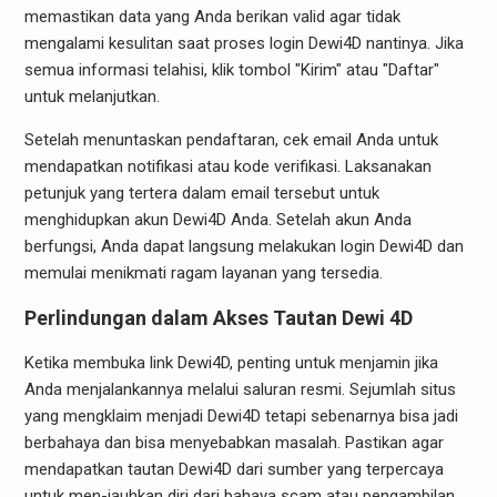
memastikan data yang Anda berikan valid agar tidak
mengalami kesulitan saat proses login Dewi4D nantinya. Jika
semua informasi telahisi, klik tombol "Kirim" atau "Daftar"
untuk melanjutkan.
Setelah menuntaskan pendaftaran, cek email Anda untuk
mendapatkan notifikasi atau kode verifikasi. Laksanakan
petunjuk yang tertera dalam email tersebut untuk
menghidupkan akun Dewi4D Anda. Setelah akun Anda
berfungsi, Anda dapat langsung melakukan login Dewi4D dan
memulai menikmati ragam layanan yang tersedia.
Perlindungan dalam Akses Tautan Dewi 4D
Ketika membuka link Dewi4D, penting untuk menjamin jika
Anda menjalankannya melalui saluran resmi. Sejumlah situs
yang mengklaim menjadi Dewi4D tetapi sebenarnya bisa jadi
berbahaya dan bisa menyebabkan masalah. Pastikan agar
mendapatkan tautan Dewi4D dari sumber yang terpercaya
untuk men-jauhkan diri dari bahaya scam atau pengambilan