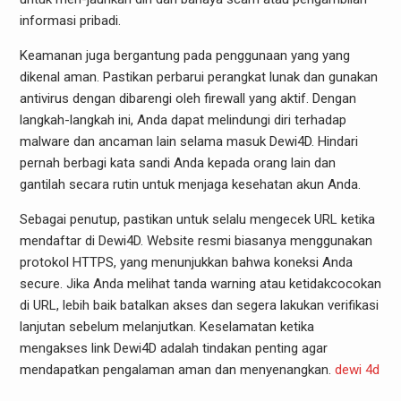
informasi pribadi.
Keamanan juga bergantung pada penggunaan yang yang
dikenal aman. Pastikan perbarui perangkat lunak dan gunakan
antivirus dengan dibarengi oleh firewall yang aktif. Dengan
langkah-langkah ini, Anda dapat melindungi diri terhadap
malware dan ancaman lain selama masuk Dewi4D. Hindari
pernah berbagi kata sandi Anda kepada orang lain dan
gantilah secara rutin untuk menjaga kesehatan akun Anda.
Sebagai penutup, pastikan untuk selalu mengecek URL ketika
mendaftar di Dewi4D. Website resmi biasanya menggunakan
protokol HTTPS, yang menunjukkan bahwa koneksi Anda
secure. Jika Anda melihat tanda warning atau ketidakcocokan
di URL, lebih baik batalkan akses dan segera lakukan verifikasi
lanjutan sebelum melanjutkan. Keselamatan ketika
mengakses link Dewi4D adalah tindakan penting agar
mendapatkan pengalaman aman dan menyenangkan.
dewi 4d