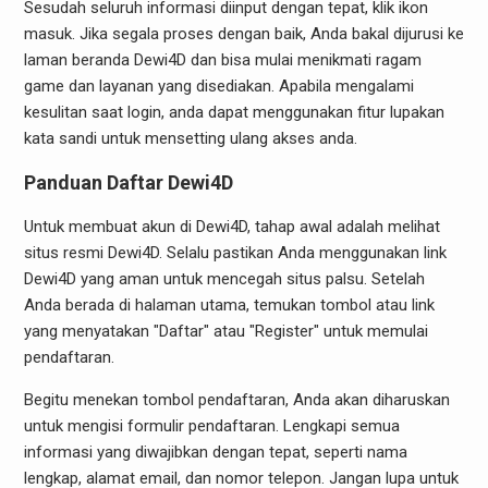
Sesudah seluruh informasi diinput dengan tepat, klik ikon
masuk. Jika segala proses dengan baik, Anda bakal dijurusi ke
laman beranda Dewi4D dan bisa mulai menikmati ragam
game dan layanan yang disediakan. Apabila mengalami
kesulitan saat login, anda dapat menggunakan fitur lupakan
kata sandi untuk mensetting ulang akses anda.
Panduan Daftar Dewi4D
Untuk membuat akun di Dewi4D, tahap awal adalah melihat
situs resmi Dewi4D. Selalu pastikan Anda menggunakan link
Dewi4D yang aman untuk mencegah situs palsu. Setelah
Anda berada di halaman utama, temukan tombol atau link
yang menyatakan "Daftar" atau "Register" untuk memulai
pendaftaran.
Begitu menekan tombol pendaftaran, Anda akan diharuskan
untuk mengisi formulir pendaftaran. Lengkapi semua
informasi yang diwajibkan dengan tepat, seperti nama
lengkap, alamat email, dan nomor telepon. Jangan lupa untuk