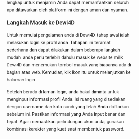
lengkap untuk menjamin Anda dapat memanfaatkan seluruh
apa ditawarkan oleh platform ini dengan aman dan nyaman.
Langkah Masuk ke Dewi4D
Untuk memulai pengalaman anda di Dewi4D, tahap awal ialah
melakukan login ke profil anda. Tahapan ini teramat
sederhana dan dapat dilakukan dalam beberapa langkah
mudah. anda perlu terlebih dahulu masuk ke website milik
Dewi4D dan menemukan tombol masuk yang biasanya ada di
bagian atas web. Kemudian, klik ikon itu untuk melanjutkan ke
halaman login.
Setelah berada di laman login, anda bakal diminta untuk
menginput informasi profil Anda. Isi ruang yang disediakan
dengan username dan kata sandi yang telah Anda daftarkan
sebelum ini. Pastikan informasi yang Anda input benar dan
tepat. Agar memastikan perlindungan akun anda, gunakan
kombinasi karakter yang kuat saat membentuk password.