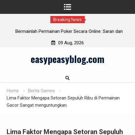
Breaking News
Bermainlah Permainan Poker Secara Online: Saran dan
M
Strategi Tertinggi di Jenius Poker
09 Aug, 2026
Skip
easypeasyblog.com
to
content
Home
Berita Games
Lima Faktor Mengapa Setoran Sepuluh Ribu di Permainan
Gacor Sangat menguntungkan.
Lima Faktor Mengapa Setoran Sepuluh