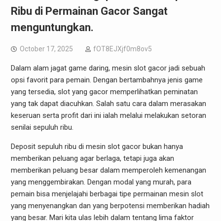
Ribu di Permainan Gacor Sangat
menguntungkan.
October 17, 2025
fOT8EJXjf0m8ov5
Dalam alam jagat game daring, mesin slot gacor jadi sebuah
opsi favorit para pemain. Dengan bertambahnya jenis game
yang tersedia, slot yang gacor memperlihatkan peminatan
yang tak dapat diacuhkan. Salah satu cara dalam merasakan
keseruan serta profit dari ini ialah melalui melakukan setoran
senilai sepuluh ribu.
Deposit sepuluh ribu di mesin slot gacor bukan hanya
memberikan peluang agar berlaga, tetapi juga akan
memberikan peluang besar dalam memperoleh kemenangan
yang menggembirakan. Dengan modal yang murah, para
pemain bisa menjelajahi berbagai tipe permainan mesin slot
yang menyenangkan dan yang berpotensi memberikan hadiah
yang besar. Mari kita ulas lebih dalam tentang lima faktor