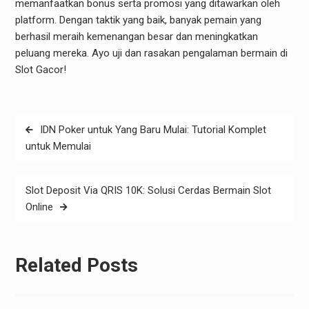
memanfaatkan bonus serta promosi yang ditawarkan oleh
platform. Dengan taktik yang baik, banyak pemain yang
berhasil meraih kemenangan besar dan meningkatkan
peluang mereka. Ayo uji dan rasakan pengalaman bermain di
Slot Gacor!
Post
IDN Poker untuk Yang Baru Mulai: Tutorial Komplet
navigation
untuk Memulai
Slot Deposit Via QRIS 10K: Solusi Cerdas Bermain Slot
Online
Related Posts