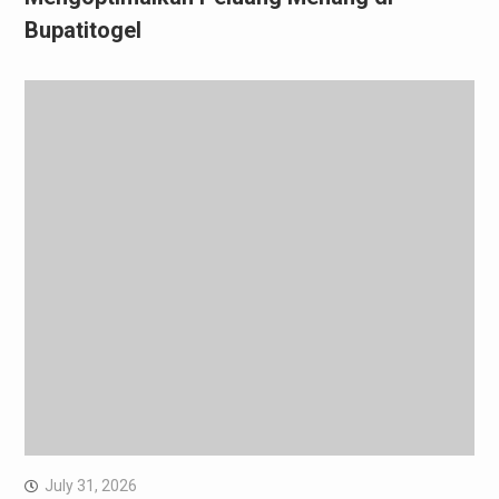
Bupatitogel
July 31, 2026