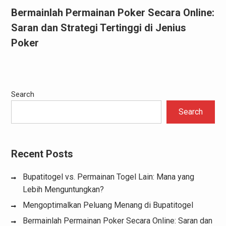
Bermainlah Permainan Poker Secara Online:
Saran dan Strategi Tertinggi di Jenius
Poker
Search
Search
Recent Posts
Bupatitogel vs. Permainan Togel Lain: Mana yang
Lebih Menguntungkan?
Mengoptimalkan Peluang Menang di Bupatitogel
Bermainlah Permainan Poker Secara Online: Saran dan