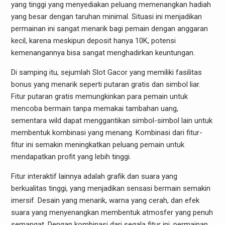
yang tinggi yang menyediakan peluang memenangkan hadiah
yang besar dengan taruhan minimal. Situasi ini menjadikan
permainan ini sangat menarik bagi pemain dengan anggaran
kecil, karena meskipun deposit hanya 10K, potensi
kemenangannya bisa sangat menghadirkan keuntungan.
Di samping itu, sejumlah Slot Gacor yang memiliki fasilitas
bonus yang menarik seperti putaran gratis dan simbol liar.
Fitur putaran gratis memungkinkan para pemain untuk
mencoba bermain tanpa memakai tambahan uang,
sementara wild dapat menggantikan simbol-simbol lain untuk
membentuk kombinasi yang menang. Kombinasi dari fitur-
fitur ini semakin meningkatkan peluang pemain untuk
mendapatkan profit yang lebih tinggi.
Fitur interaktif lainnya adalah grafik dan suara yang
berkualitas tinggi, yang menjadikan sensasi bermain semakin
imersif. Desain yang menarik, warna yang cerah, dan efek
suara yang menyenangkan membentuk atmosfer yang penuh
semangat. Dengan kombinasi dari segala fitur ini, permainan