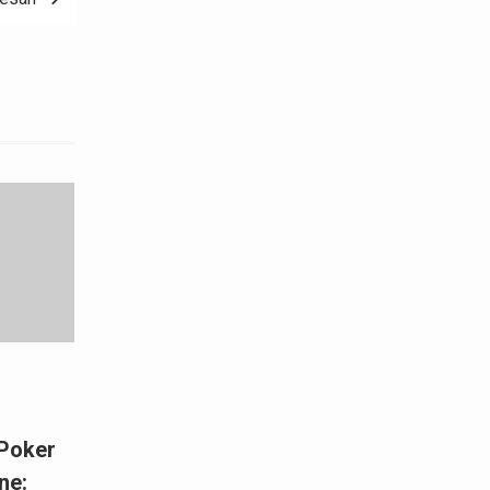
Poker
ne: