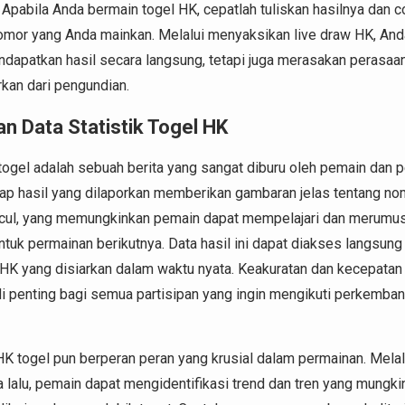
 Apabila Anda bermain togel HK, cepatlah tuliskan hasilnya dan 
mor yang Anda mainkan. Melalui menyaksikan live draw HK, And
dapatkan hasil secara langsung, tetapi juga merasakan perasaa
an dari pengundian.
an Data Statistik Togel HK
togel adalah sebuah berita yang sangat diburu oleh pemain dan p
tiap hasil yang dilaporkan memberikan gambaran jelas tentang no
cul, yang memungkinkan pemain dapat mempelajari dan merumu
untuk permainan berikutnya. Data hasil ini dapat diakses langsung
 HK yang disiarkan dalam waktu nyata. Keakuratan dan kecepatan 
di penting bagi semua partisipan yang ingin mengikuti perkemba
 HK togel pun berperan peran yang krusial dalam permainan. Melal
 lalu, pemain dapat mengidentifikasi trend dan tren yang mungki