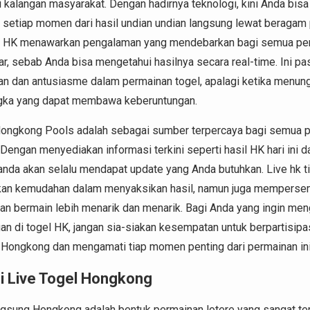
i kalangan masyarakat. Dengan hadirnya teknologi, kini Anda bisa
 setiap momen dari hasil undian undian langsung lewat beragam 
w HK menawarkan pengalaman yang mendebarkan bagi semua pe
, sebab Anda bisa mengetahui hasilnya secara real-time. Ini pas
n dan antusiasme dalam permainan togel, apalagi ketika menun
gka yang dapat membawa keberuntungan.
ongkong Pools adalah sebagai sumber terpercaya bagi semua 
 Dengan menyediakan informasi terkini seperti hasil HK hari ini d
 anda akan selalu mendapat update yang Anda butuhkan. Live hk t
an kemudahan dalam menyaksikan hasil, namun juga mempers
n bermain lebih menarik dan menarik. Bagi Anda yang ingin meng
an di togel HK, jangan sia-siakan kesempatan untuk berpartisipa
l Hongkong dan mengamati tiap momen penting dari permainan ini
si Live Togel Hongkong
gsung Hongkong adalah bentuk permainan lotere yang sangat ter