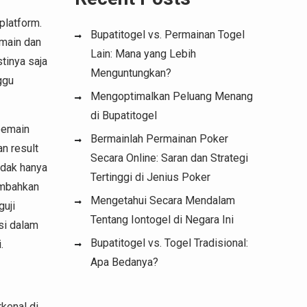
platform.
Bupatitogel vs. Permainan Togel
main dan
Lain: Mana yang Lebih
tinya saja
Menguntungkan?
ggu
Mengoptimalkan Peluang Menang
di Bupatitogel
pemain
Bermainlah Permainan Poker
an result
Secara Online: Saran dan Strategi
idak hanya
Tertinggi di Jenius Poker
embahkan
Mengetahui Secara Mendalam
uji
Tentang Iontogel di Negara Ini
si dalam
Bupatitogel vs. Togel Tradisional:
.
Apa Bedanya?
kenal di