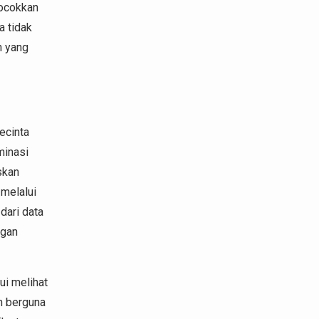
cocokkan
a tidak
n yang
ecinta
minasi
skan
 melalui
dari data
ngan
ui melihat
n berguna