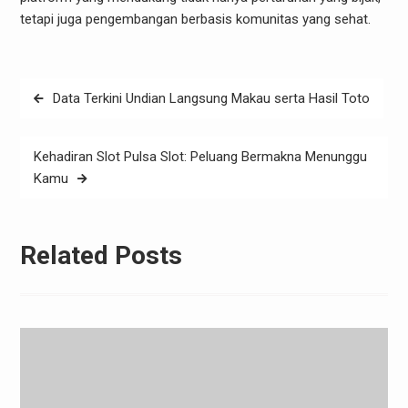
tetapi juga pengembangan berbasis komunitas yang sehat.
Post
Data Terkini Undian Langsung Makau serta Hasil Toto
navigation
Kehadiran Slot Pulsa Slot: Peluang Bermakna Menunggu
Kamu
Related Posts