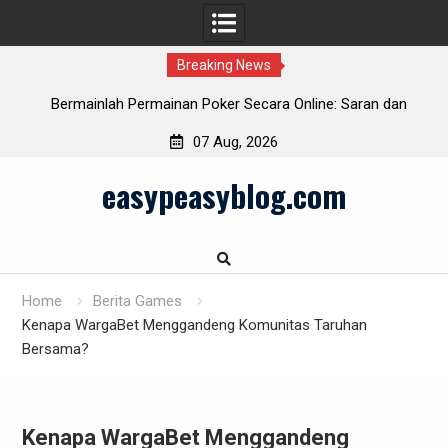
Breaking News
Bermainlah Permainan Poker Secara Online: Saran dan
M
Strategi Tertinggi di Jenius Poker
07 Aug, 2026
Skip
easypeasyblog.com
to
content
Home
Berita Games
Kenapa WargaBet Menggandeng Komunitas Taruhan
Bersama?
Kenapa WargaBet Menggandeng