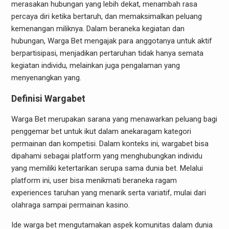
merasakan hubungan yang lebih dekat, menambah rasa
percaya diri ketika bertaruh, dan memaksimalkan peluang
kemenangan miliknya. Dalam beraneka kegiatan dan
hubungan, Warga Bet mengajak para anggotanya untuk aktif
berpartisipasi, menjadikan pertaruhan tidak hanya semata
kegiatan individu, melainkan juga pengalaman yang
menyenangkan yang.
Definisi Wargabet
Warga Bet merupakan sarana yang menawarkan peluang bagi
penggemar bet untuk ikut dalam anekaragam kategori
permainan dan kompetisi. Dalam konteks ini, wargabet bisa
dipahami sebagai platform yang menghubungkan individu
yang memiliki ketertarikan serupa sama dunia bet. Melalui
platform ini, user bisa menikmati beraneka ragam
experiences taruhan yang menarik serta variatif, mulai dari
olahraga sampai permainan kasino.
Ide warga bet mengutamakan aspek komunitas dalam dunia