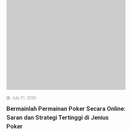
July 31, 2026
Bermainlah Permainan Poker Secara Online:
Saran dan Strategi Tertinggi di Jenius
Poker