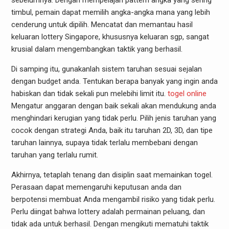
sebelumnya. Dengan mempelajari pattern angka yang sering
timbul, pemain dapat memilih angka-angka mana yang lebih
cenderung untuk dipilih. Mencatat dan memantau hasil
keluaran lottery Singapore, khususnya keluaran sgp, sangat
krusial dalam mengembangkan taktik yang berhasil.
Di samping itu, gunakanlah sistem taruhan sesuai sejalan
dengan budget anda. Tentukan berapa banyak yang ingin anda
habiskan dan tidak sekali pun melebihi limit itu.
togel online
Mengatur anggaran dengan baik sekali akan mendukung anda
menghindari kerugian yang tidak perlu. Pilih jenis taruhan yang
cocok dengan strategi Anda, baik itu taruhan 2D, 3D, dan tipe
taruhan lainnya, supaya tidak terlalu membebani dengan
taruhan yang terlalu rumit.
Akhirnya, tetaplah tenang dan disiplin saat memainkan togel.
Perasaan dapat memengaruhi keputusan anda dan
berpotensi membuat Anda mengambil risiko yang tidak perlu.
Perlu diingat bahwa lottery adalah permainan peluang, dan
tidak ada untuk berhasil. Dengan mengikuti mematuhi taktik