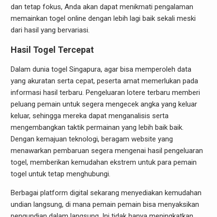
dan tetap fokus, Anda akan dapat menikmati pengalaman
memainkan togel online dengan lebih lagi baik sekali meski
dari hasil yang bervariasi.
Hasil Togel Tercepat
Dalam dunia togel Singapura, agar bisa memperoleh data
yang akuratan serta cepat, peserta amat memerlukan pada
informasi hasil terbaru. Pengeluaran lotere terbaru memberi
peluang pemain untuk segera mengecek angka yang keluar
keluar, sehingga mereka dapat menganalisis serta
mengembangkan taktik permainan yang lebih baik baik.
Dengan kemajuan teknologi, beragam website yang
menawarkan pembaruan segera mengenai hasil pengeluaran
togel, memberikan kemudahan ekstrem untuk para pemain
togel untuk tetap menghubungi.
Berbagai platform digital sekarang menyediakan kemudahan
undian langsung, di mana pemain pemain bisa menyaksikan
pengundian dalam langsung. Ini tidak hanya meningkatkan