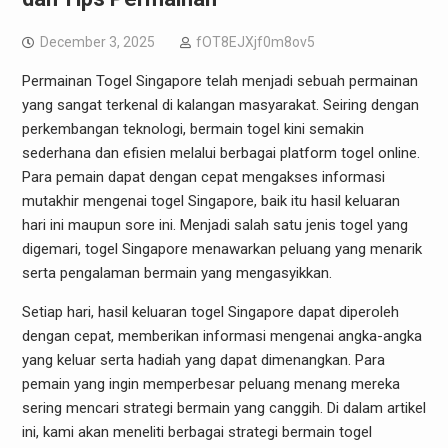
December 3, 2025
fOT8EJXjf0m8ov5
Permainan Togel Singapore telah menjadi sebuah permainan
yang sangat terkenal di kalangan masyarakat. Seiring dengan
perkembangan teknologi, bermain togel kini semakin
sederhana dan efisien melalui berbagai platform togel online.
Para pemain dapat dengan cepat mengakses informasi
mutakhir mengenai togel Singapore, baik itu hasil keluaran
hari ini maupun sore ini. Menjadi salah satu jenis togel yang
digemari, togel Singapore menawarkan peluang yang menarik
serta pengalaman bermain yang mengasyikkan.
Setiap hari, hasil keluaran togel Singapore dapat diperoleh
dengan cepat, memberikan informasi mengenai angka-angka
yang keluar serta hadiah yang dapat dimenangkan. Para
pemain yang ingin memperbesar peluang menang mereka
sering mencari strategi bermain yang canggih. Di dalam artikel
ini, kami akan meneliti berbagai strategi bermain togel