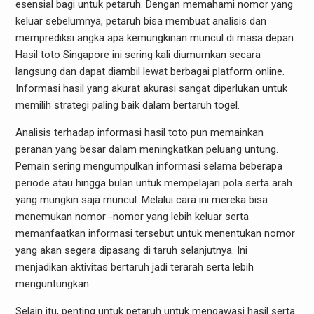
esensial bagi untuk petaruh. Dengan memahami nomor yang
keluar sebelumnya, petaruh bisa membuat analisis dan
memprediksi angka apa kemungkinan muncul di masa depan.
Hasil toto Singapore ini sering kali diumumkan secara
langsung dan dapat diambil lewat berbagai platform online.
Informasi hasil yang akurat akurasi sangat diperlukan untuk
memilih strategi paling baik dalam bertaruh togel.
Analisis terhadap informasi hasil toto pun memainkan
peranan yang besar dalam meningkatkan peluang untung.
Pemain sering mengumpulkan informasi selama beberapa
periode atau hingga bulan untuk mempelajari pola serta arah
yang mungkin saja muncul. Melalui cara ini mereka bisa
menemukan nomor -nomor yang lebih keluar serta
memanfaatkan informasi tersebut untuk menentukan nomor
yang akan segera dipasang di taruh selanjutnya. Ini
menjadikan aktivitas bertaruh jadi terarah serta lebih
menguntungkan.
Selain itu, penting untuk petaruh untuk mengawasi hasil serta