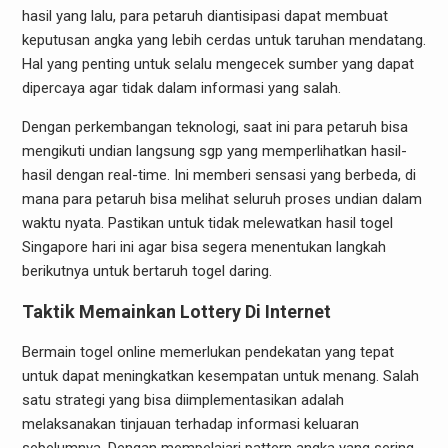
hasil yang lalu, para petaruh diantisipasi dapat membuat
keputusan angka yang lebih cerdas untuk taruhan mendatang.
Hal yang penting untuk selalu mengecek sumber yang dapat
dipercaya agar tidak dalam informasi yang salah.
Dengan perkembangan teknologi, saat ini para petaruh bisa
mengikuti undian langsung sgp yang memperlihatkan hasil-
hasil dengan real-time. Ini memberi sensasi yang berbeda, di
mana para petaruh bisa melihat seluruh proses undian dalam
waktu nyata. Pastikan untuk tidak melewatkan hasil togel
Singapore hari ini agar bisa segera menentukan langkah
berikutnya untuk bertaruh togel daring.
Taktik Memainkan Lottery Di Internet
Bermain togel online memerlukan pendekatan yang tepat
untuk dapat meningkatkan kesempatan untuk menang. Salah
satu strategi yang bisa diimplementasikan adalah
melaksanakan tinjauan terhadap informasi keluaran