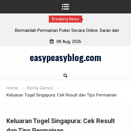
Breaking News
Bermainlah Permainan Poker Secara Online: Saran dan
M
Strategi Tertinggi di Jenius Poker
08 Aug, 2026
Skip
easypeasyblog.com
to
content
Home
Berita Games
Keluaran Togel Singapura: Cek Result dan Tips Permainan
Keluaran Togel Singapura: Cek Result
dan Tips Permainan