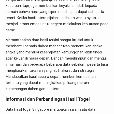
keseruan, tapi juga memberikan keyakinan lebih kepada
pemain bahwa hasil yang diperoleh didapat dapat sah serta
resmi. Ketika hasil lotere dijalankan dalam waktu nyata, ini
menjadi emas emas untuk segera melakukan keputusan pada
game.
Memanfaatkan data hasil terkini sangat krusial untuk
membantu pemain dalam menentukan menentukan angka-
angka yang memiliki kesempatan kemungkinan lebih tinggi
agar keluar di masa depan. Dengan menghimpun dan menguji
informasi dari beberapa beberapa data sebelum, peserta bisa
menghasilkan taksiran yang lebih akurat dan strategis.
Mendapatkan hasil secara cepat memberi kemudahan
tertentu yang dapat meningkatkan peluang meraih
kemenangan dalam game lotere.
Informasi dan Perbandingan Hasil Togel
Data hasil togel Singapore merupakan salah satu data