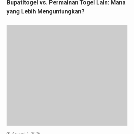
Bupatitogel vs. Permainan Togel Lain: Mana
yang Lebih Menguntungkan?
August 1, 2026