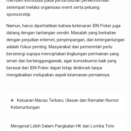
memberi kontribusi pada pertumbuhan perekonomian
setempat melalui organisasi event serta peluang
sponsorship.
Namun, harus diperhatikan bahwa ketenaran IDN Poker juga
datang dengan tantangan sendiri. Masalah yang berkaitan
dengan perjudian internet, penyimpangan, dan ketergantungan
adalah fokus penting. Masyarakat dan pemerintah perlu
bersinergi supaya menciptakan lingkungan permainan yang
aman dan bertanggungjawab, agar konsekuensi baik yang
berasal dari IDN Poker dapat tetap dinikmati tanpa
mengabaikan melupakan aspek keamanan pemainnya.
Post
Keluaran Macau Terbaru: Ulasan dan Ramalan Nomor
navigation
Keberuntungan
Mengenal Lebih Dalam Pangkalan HK dan Lomba Toto