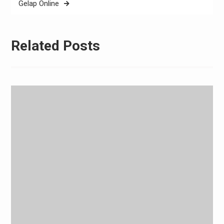
Gelap Online
Related Posts