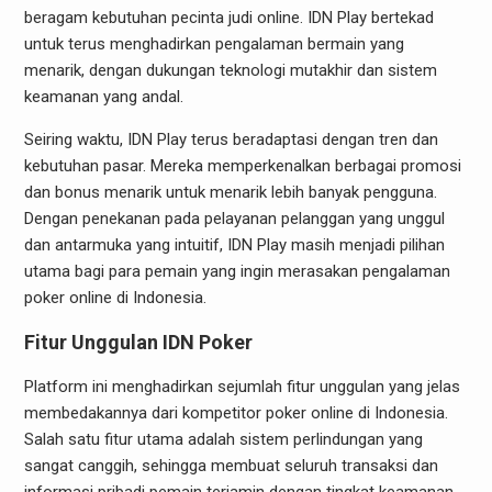
beragam kebutuhan pecinta judi online. IDN Play bertekad
untuk terus menghadirkan pengalaman bermain yang
menarik, dengan dukungan teknologi mutakhir dan sistem
keamanan yang andal.
Seiring waktu, IDN Play terus beradaptasi dengan tren dan
kebutuhan pasar. Mereka memperkenalkan berbagai promosi
dan bonus menarik untuk menarik lebih banyak pengguna.
Dengan penekanan pada pelayanan pelanggan yang unggul
dan antarmuka yang intuitif, IDN Play masih menjadi pilihan
utama bagi para pemain yang ingin merasakan pengalaman
poker online di Indonesia.
Fitur Unggulan IDN Poker
Platform ini menghadirkan sejumlah fitur unggulan yang jelas
membedakannya dari kompetitor poker online di Indonesia.
Salah satu fitur utama adalah sistem perlindungan yang
sangat canggih, sehingga membuat seluruh transaksi dan