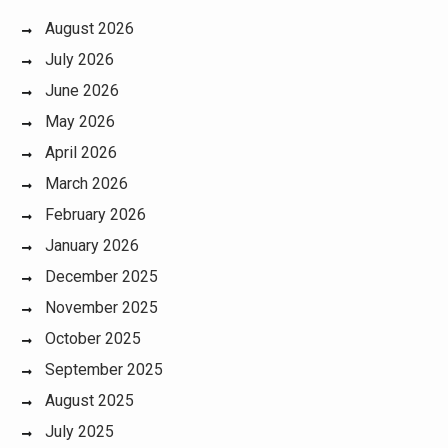
August 2026
July 2026
June 2026
May 2026
April 2026
March 2026
February 2026
January 2026
December 2025
November 2025
October 2025
September 2025
August 2025
July 2025