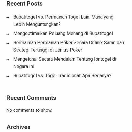
Recent Posts
Bupatitogel vs. Permainan Togel Lain: Mana yang
Lebih Menguntungkan?
Mengoptimalkan Peluang Menang di Bupatitogel
Bermainlah Permainan Poker Secara Online: Saran dan
Strategi Tertinggi di Jenius Poker
Mengetahui Secara Mendalam Tentang Iontogel di
Negara Ini
Bupatitogel vs. Togel Tradisional: Apa Bedanya?
Recent Comments
No comments to show.
Archives