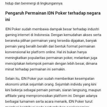
hidup dan berenergi di lingkungannya.
Pengaruh Permainan IDN Poker terhadap negara
ini
IDN Poker sudah membawa dampak besar terhadap industri
gaming internet di Indonesia. Dengan kemudahan akses serta
beraneka pilihan permainan yang tersedia dijajakan, banyak
pemain yang beralih beralih dari bentuk format permainan
konvensional ke platform online. Hal ini bukan hanya
meningkatkan popularitas permainan poker, melainkan juga
menciptakan kelompok pemain dengan lebih besar, dimana
minat terhadap permainan ini semakin.
Selain itu, IDN Poker pun sudah memberikan kesempatan
ekonomi untuk sejumlah orang. Sejumlah individu yang kini
kini bekerja sebagai pemain pemain, siaran langsung, maupun
affiliate yang mempromosikan platform ini. Dengan adanya
berbagai turnamen serta acara menarik, IDN Poker turut