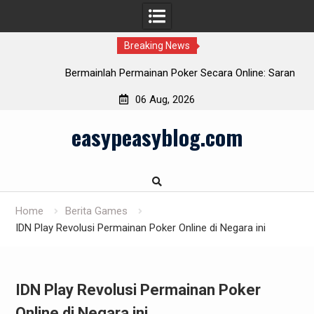
Breaking News
Bermainlah Permainan Poker Secara Online: Saran dan
M
Strategi Tertinggi di Jenius Poker
06 Aug, 2026
Skip
easypeasyblog.com
to
content
Home
Berita Games
IDN Play Revolusi Permainan Poker Online di Negara ini
IDN Play Revolusi Permainan Poker
Online di Negara ini