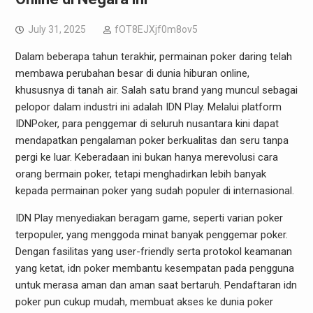
July 31, 2025
fOT8EJXjf0m8ov5
Dalam beberapa tahun terakhir, permainan poker daring telah
membawa perubahan besar di dunia hiburan online,
khususnya di tanah air. Salah satu brand yang muncul sebagai
pelopor dalam industri ini adalah IDN Play. Melalui platform
IDNPoker, para penggemar di seluruh nusantara kini dapat
mendapatkan pengalaman poker berkualitas dan seru tanpa
pergi ke luar. Keberadaan ini bukan hanya merevolusi cara
orang bermain poker, tetapi menghadirkan lebih banyak
kepada permainan poker yang sudah populer di internasional.
IDN Play menyediakan beragam game, seperti varian poker
terpopuler, yang menggoda minat banyak penggemar poker.
Dengan fasilitas yang user-friendly serta protokol keamanan
yang ketat, idn poker membantu kesempatan pada pengguna
untuk merasa aman dan aman saat bertaruh. Pendaftaran idn
poker pun cukup mudah, membuat akses ke dunia poker