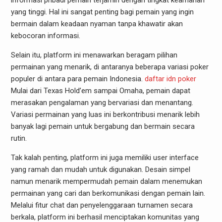
informasi pribadi pemain terjamin dengan tingkat keamanan
yang tinggi. Hal ini sangat penting bagi pemain yang ingin
bermain dalam keadaan nyaman tanpa khawatir akan
kebocoran informasi.
Selain itu, platform ini menawarkan beragam pilihan
permainan yang menarik, di antaranya beberapa variasi poker
populer di antara para pemain Indonesia.
daftar idn poker
Mulai dari Texas Hold’em sampai Omaha, pemain dapat
merasakan pengalaman yang bervariasi dan menantang.
Variasi permainan yang luas ini berkontribusi menarik lebih
banyak lagi pemain untuk bergabung dan bermain secara
rutin.
Tak kalah penting, platform ini juga memiliki user interface
yang ramah dan mudah untuk digunakan. Desain simpel
namun menarik mempermudah pemain dalam menemukan
permainan yang cari dan berkomunikasi dengan pemain lain.
Melalui fitur chat dan penyelenggaraan turnamen secara
berkala, platform ini berhasil menciptakan komunitas yang