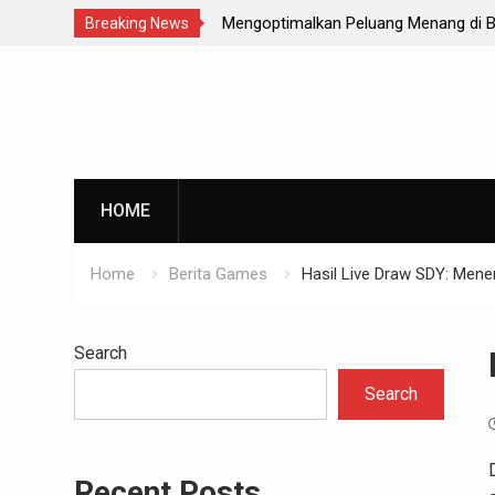
malkan Peluang Menang di Bupatitogel
Bermainlah Permain
Breaking News
Strategi Tertinggi d
Skip
to
content
HOME
Home
Berita Games
Hasil Live Draw SDY: Me
Search
Search
Recent Posts