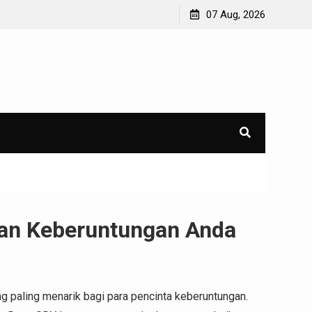
Tentang Iontogel di
Bupatitogel vs. Permainan Togel Lain: M
07 Aug, 2026
Menguntungkan?
an Keberuntungan Anda
ang paling menarik bagi para pencinta keberuntungan.