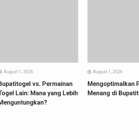
August 1, 2026
August 1, 2026
Bupatitogel vs. Permainan
Mengoptimalkan 
Togel Lain: Mana yang Lebih
Menang di Bupati
Menguntungkan?