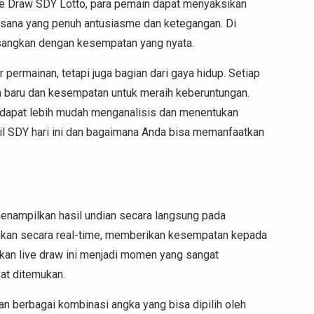
ive Draw SDY Lotto, para pemain dapat menyaksikan
uasana yang penuh antusiasme dan ketegangan. Di
asangkan dengan kesempatan yang nyata.
permainan, tetapi juga bagian dari gaya hidup. Setiap
 baru dan kesempatan untuk meraih keberuntungan.
 dapat lebih mudah menganalisis dan menentukan
asil SDY hari ini dan bagaimana Anda bisa memanfaatkan
enampilkan hasil undian secara langsung pada
umkan secara real-time, memberikan kesempatan kepada
kan live draw ini menjadi momen yang sangat
pat ditemukan.
n berbagai kombinasi angka yang bisa dipilih oleh