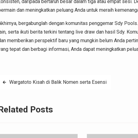
konsisten, daripada bertaruh besar dalam tiga atau empat sesi. 
bermain dan meningkatkan peluang Anda untuk meraih kemenang
Akhirnya, bergabunglah dengan komunitas penggemar Sdy Pools.
lain, serta ikuti berita terkini tentang live draw dan hasil Sdy. K
dan memberikan perspektif baru yang mungkin belum Anda perti
yang tepat dan berbagi informasi, Anda dapat meningkatkan pelu
Post
Wargatoto Kisah di Balik Nomen serta Esensi
navigation
Related Posts