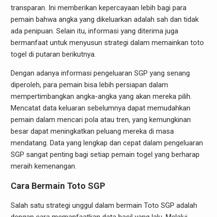
transparan. Ini memberikan kepercayaan lebih bagi para
pemain bahwa angka yang dikeluarkan adalah sah dan tidak
ada penipuan. Selain itu, informasi yang diterima juga
bermanfaat untuk menyusun strategi dalam memainkan toto
togel di putaran berikutnya.
Dengan adanya informasi pengeluaran SGP yang senang
diperoleh, para pemain bisa lebih persiapan dalam
mempertimbangkan angka-angka yang akan mereka pilih.
Mencatat data keluaran sebelumnya dapat memudahkan
pemain dalam mencari pola atau tren, yang kemungkinan
besar dapat meningkatkan peluang mereka di masa
mendatang. Data yang lengkap dan cepat dalam pengeluaran
SGP sangat penting bagi setiap pemain togel yang berharap
meraih kemenangan.
Cara Bermain Toto SGP
Salah satu strategi unggul dalam bermain Toto SGP adalah