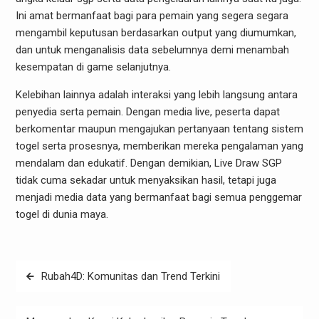
Ini amat bermanfaat bagi para pemain yang segera segara
mengambil keputusan berdasarkan output yang diumumkan,
dan untuk menganalisis data sebelumnya demi menambah
kesempatan di game selanjutnya.
Kelebihan lainnya adalah interaksi yang lebih langsung antara
penyedia serta pemain. Dengan media live, peserta dapat
berkomentar maupun mengajukan pertanyaan tentang sistem
togel serta prosesnya, memberikan mereka pengalaman yang
mendalam dan edukatif. Dengan demikian, Live Draw SGP
tidak cuma sekadar untuk menyaksikan hasil, tetapi juga
menjadi media data yang bermanfaat bagi semua penggemar
togel di dunia maya.
Post
Rubah4D: Komunitas dan Trend Terkini
navigation