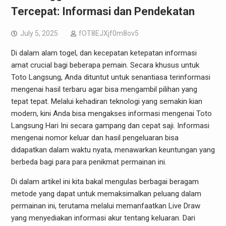
Tercepat: Informasi dan Pendekatan
July 5, 2025
fOT8EJXjf0m8ov5
Di dalam alam togel, dan kecepatan ketepatan informasi
amat crucial bagi beberapa pemain. Secara khusus untuk
Toto Langsung, Anda dituntut untuk senantiasa terinformasi
mengenai hasil terbaru agar bisa mengambil pilihan yang
tepat tepat. Melalui kehadiran teknologi yang semakin kian
modern, kini Anda bisa mengakses informasi mengenai Toto
Langsung Hari Ini secara gampang dan cepat saji. Informasi
mengenai nomor keluar dan hasil pengeluaran bisa
didapatkan dalam waktu nyata, menawarkan keuntungan yang
berbeda bagi para para penikmat permainan ini.
Di dalam artikel ini kita bakal mengulas berbagai beragam
metode yang dapat untuk memaksimalkan peluang dalam
permainan ini, terutama melalui memanfaatkan Live Draw
yang menyediakan informasi akur tentang keluaran. Dari