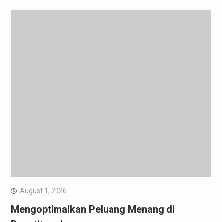
August 1, 2026
Mengoptimalkan Peluang Menang di