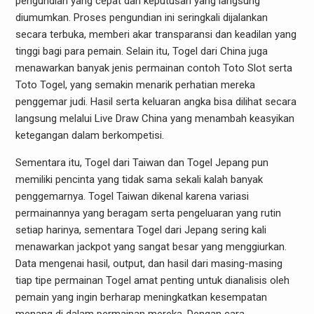
pengundian yang cepat dan keputusan yang langsung
diumumkan. Proses pengundian ini seringkali dijalankan
secara terbuka, memberi akar transparansi dan keadilan yang
tinggi bagi para pemain. Selain itu, Togel dari China juga
menawarkan banyak jenis permainan contoh Toto Slot serta
Toto Togel, yang semakin menarik perhatian mereka
penggemar judi. Hasil serta keluaran angka bisa dilihat secara
langsung melalui Live Draw China yang menambah keasyikan
ketegangan dalam berkompetisi.
Sementara itu, Togel dari Taiwan dan Togel Jepang pun
memiliki pencinta yang tidak sama sekali kalah banyak
penggemarnya. Togel Taiwan dikenal karena variasi
permainannya yang beragam serta pengeluaran yang rutin
setiap harinya, sementara Togel dari Jepang sering kali
menawarkan jackpot yang sangat besar yang menggiurkan.
Data mengenai hasil, output, dan hasil dari masing-masing
tiap tipe permainan Togel amat penting untuk dianalisis oleh
pemain yang ingin berharap meningkatkan kesempatan