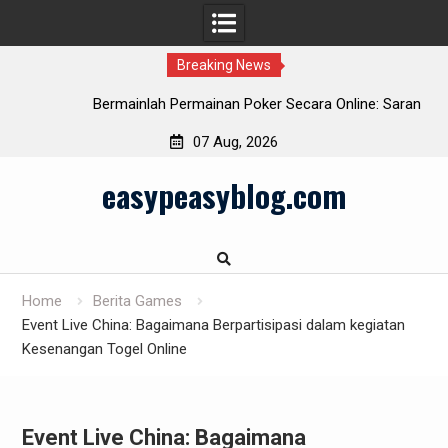
Breaking News
Bermainlah Permainan Poker Secara Online: Saran dan
M
Strategi Tertinggi di Jenius Poker
07 Aug, 2026
Skip
easypeasyblog.com
to
content
Home
Berita Games
Event Live China: Bagaimana Berpartisipasi dalam kegiatan
Kesenangan Togel Online
Event Live China: Bagaimana