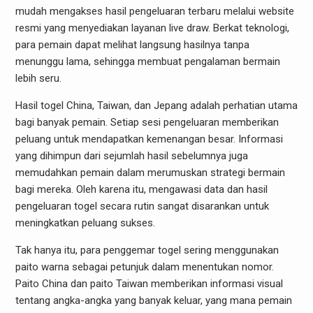
mudah mengakses hasil pengeluaran terbaru melalui website
resmi yang menyediakan layanan live draw. Berkat teknologi,
para pemain dapat melihat langsung hasilnya tanpa
menunggu lama, sehingga membuat pengalaman bermain
lebih seru.
Hasil togel China, Taiwan, dan Jepang adalah perhatian utama
bagi banyak pemain. Setiap sesi pengeluaran memberikan
peluang untuk mendapatkan kemenangan besar. Informasi
yang dihimpun dari sejumlah hasil sebelumnya juga
memudahkan pemain dalam merumuskan strategi bermain
bagi mereka. Oleh karena itu, mengawasi data dan hasil
pengeluaran togel secara rutin sangat disarankan untuk
meningkatkan peluang sukses.
Tak hanya itu, para penggemar togel sering menggunakan
paito warna sebagai petunjuk dalam menentukan nomor.
Paito China dan paito Taiwan memberikan informasi visual
tentang angka-angka yang banyak keluar, yang mana pemain