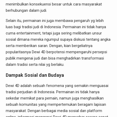
menimbulkan konsekuensi besar untuk cara masyarakat
berhubungan dalam judi.
Selain itu, permainan ini juga membawa pengaruh yg lebih
luas bagi tradisi judi di Indonesia. Permainan ini tidak hanya
cuma entertainment, tetapi juga sering melibatkan unsur
sosial dimana mereka ngumpul supaya diskusi tentang angka
serta memberikan saran. Dengan, kian bergeliatnya
popularitasnya Dewi 4D berpotensi mempengaruhi persepsi
publik mengenai judi dan bisa menghadirkan transformasi
dalam tradisi serta nilai yg berlaku.
Dampak Sosial dan Budaya
Dewi 4D adalah sebuah fenomena yang semakin menguasai
tradisi perjudian di Indonesia. Permainan ini tidak hanya
sekedar memikat para pemain, namun juga menghasilkan
sebuah komunitas yang mempertemukan beragam lapisan
masyarakat. Dengan berbagai media sosial dan platform