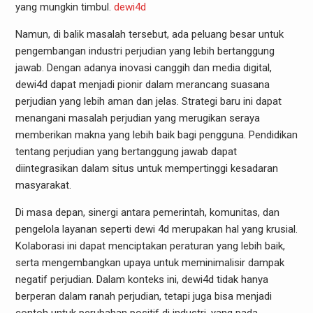
yang mungkin timbul.
dewi4d
Namun, di balik masalah tersebut, ada peluang besar untuk
pengembangan industri perjudian yang lebih bertanggung
jawab. Dengan adanya inovasi canggih dan media digital,
dewi4d dapat menjadi pionir dalam merancang suasana
perjudian yang lebih aman dan jelas. Strategi baru ini dapat
menangani masalah perjudian yang merugikan seraya
memberikan makna yang lebih baik bagi pengguna. Pendidikan
tentang perjudian yang bertanggung jawab dapat
diintegrasikan dalam situs untuk mempertinggi kesadaran
masyarakat.
Di masa depan, sinergi antara pemerintah, komunitas, dan
pengelola layanan seperti dewi 4d merupakan hal yang krusial.
Kolaborasi ini dapat menciptakan peraturan yang lebih baik,
serta mengembangkan upaya untuk meminimalisir dampak
negatif perjudian. Dalam konteks ini, dewi4d tidak hanya
berperan dalam ranah perjudian, tetapi juga bisa menjadi