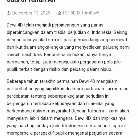
December 13, 2025
fOT8EJXjf0m8ov5
Dewi 4D telah menjadi perbincangan yang panas
diperbincangkan dalam tradisi perjudian di Indonesia. Seiring
dengan adanya platform ini, para pemain langsung berminat
dan ikut dalam angka-angka yang menyediakan peluang demi
meraih nasib baik. Fenomena ini bukan hanya hanya
permainan, tetapi juga menunjukkan pergeseran pola pikir
publik terkait dengan risiko dan peluang dalam hidup.
Beberapa tahun terakhir, permainan Dewi 4D mengalami
pertumbuhan yang signifikan di antara partisipan. Ini memicu
perdebatan tentang seberapa kegiatan perjudian ini
berpengaruh terhadap kebudayaan dan nilai-nilai yang
berkembang dalam masyarakat Dengan tulisan ini, kami akan
menyelami lebih dalam mengenai Dewi 4D, dan implikasinya
yang luas bagi budaya judi di Indonesia serta seperti apa ini
memperbaiki perspektif publik mengenai perjudian secara