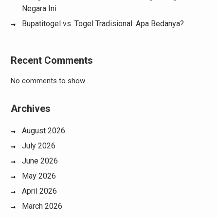
Negara Ini
Bupatitogel vs. Togel Tradisional: Apa Bedanya?
Recent Comments
No comments to show.
Archives
August 2026
July 2026
June 2026
May 2026
April 2026
March 2026