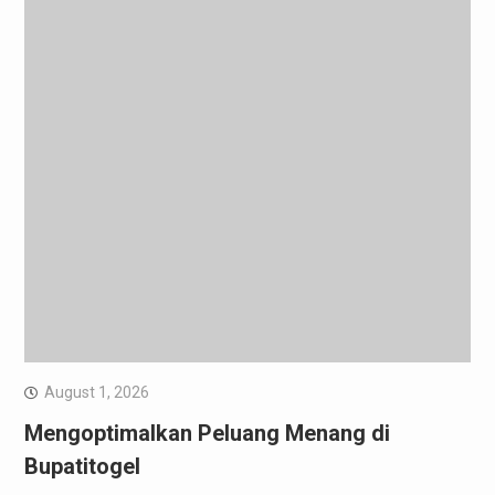
August 1, 2026
Mengoptimalkan Peluang Menang di
Bupatitogel