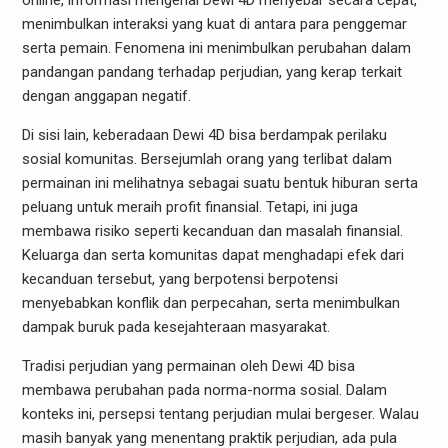
online, informasi mengenai Dewi 4D menyebar secara cepat,
menimbulkan interaksi yang kuat di antara para penggemar
serta pemain. Fenomena ini menimbulkan perubahan dalam
pandangan pandang terhadap perjudian, yang kerap terkait
dengan anggapan negatif.
Di sisi lain, keberadaan Dewi 4D bisa berdampak perilaku
sosial komunitas. Bersejumlah orang yang terlibat dalam
permainan ini melihatnya sebagai suatu bentuk hiburan serta
peluang untuk meraih profit finansial. Tetapi, ini juga
membawa risiko seperti kecanduan dan masalah finansial.
Keluarga dan serta komunitas dapat menghadapi efek dari
kecanduan tersebut, yang berpotensi berpotensi
menyebabkan konflik dan perpecahan, serta menimbulkan
dampak buruk pada kesejahteraan masyarakat.
Tradisi perjudian yang permainan oleh Dewi 4D bisa
membawa perubahan pada norma-norma sosial. Dalam
konteks ini, persepsi tentang perjudian mulai bergeser. Walau
masih banyak yang menentang praktik perjudian, ada pula