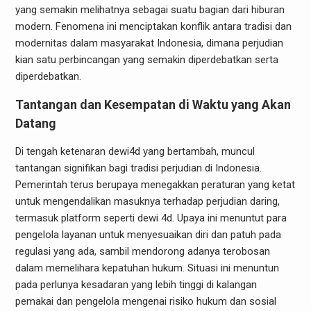
yang semakin melihatnya sebagai suatu bagian dari hiburan
modern. Fenomena ini menciptakan konflik antara tradisi dan
modernitas dalam masyarakat Indonesia, dimana perjudian
kian satu perbincangan yang semakin diperdebatkan serta
diperdebatkan.
Tantangan dan Kesempatan di Waktu yang Akan
Datang
Di tengah ketenaran dewi4d yang bertambah, muncul
tantangan signifikan bagi tradisi perjudian di Indonesia.
Pemerintah terus berupaya menegakkan peraturan yang ketat
untuk mengendalikan masuknya terhadap perjudian daring,
termasuk platform seperti dewi 4d. Upaya ini menuntut para
pengelola layanan untuk menyesuaikan diri dan patuh pada
regulasi yang ada, sambil mendorong adanya terobosan
dalam memelihara kepatuhan hukum. Situasi ini menuntun
pada perlunya kesadaran yang lebih tinggi di kalangan
pemakai dan pengelola mengenai risiko hukum dan sosial