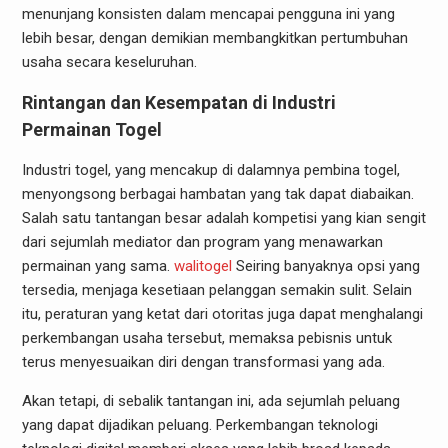
menunjang konsisten dalam mencapai pengguna ini yang
lebih besar, dengan demikian membangkitkan pertumbuhan
usaha secara keseluruhan.
Rintangan dan Kesempatan di Industri
Permainan Togel
Industri togel, yang mencakup di dalamnya pembina togel,
menyongsong berbagai hambatan yang tak dapat diabaikan.
Salah satu tantangan besar adalah kompetisi yang kian sengit
dari sejumlah mediator dan program yang menawarkan
permainan yang sama.
walitogel
Seiring banyaknya opsi yang
tersedia, menjaga kesetiaan pelanggan semakin sulit. Selain
itu, peraturan yang ketat dari otoritas juga dapat menghalangi
perkembangan usaha tersebut, memaksa pebisnis untuk
terus menyesuaikan diri dengan transformasi yang ada.
Akan tetapi, di sebalik tantangan ini, ada sejumlah peluang
yang dapat dijadikan peluang. Perkembangan teknologi