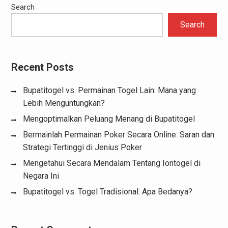
Search
Search
Recent Posts
Bupatitogel vs. Permainan Togel Lain: Mana yang
Lebih Menguntungkan?
Mengoptimalkan Peluang Menang di Bupatitogel
Bermainlah Permainan Poker Secara Online: Saran dan
Strategi Tertinggi di Jenius Poker
Mengetahui Secara Mendalam Tentang Iontogel di
Negara Ini
Bupatitogel vs. Togel Tradisional: Apa Bedanya?