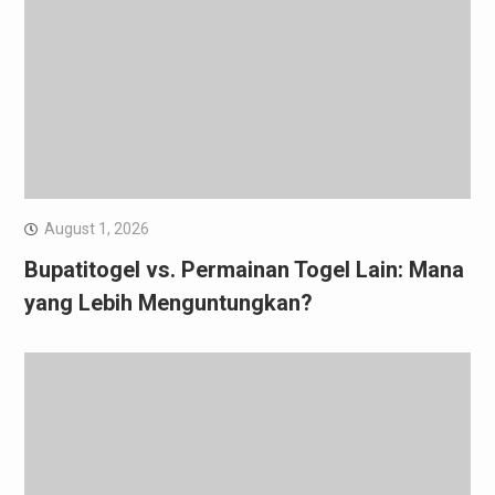
August 1, 2026
Bupatitogel vs. Permainan Togel Lain: Mana
yang Lebih Menguntungkan?