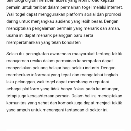
teknologi digital memberi akses yang lebih broad kepada
pemain untuk terlibat dalam permainan togel melalui internet.
Wali togel dapat menggunakan platform sosial dan promosi
daring untuk menjangkau audiens yang lebih besar. Dengan
menciptakan pengalaman bermain yang menarik dan aman,
usaha ini dapat menarik pelanggan baru serta
mempertahankan yang telah konsisten.
Selain itu, peningkatan awareness masyarakat tentang taktik
manajemen resiko dalam permainan kesempatan dapat
menyediakan peluang belajar bagi pelaku industri. Dengan
memberikan informasi yang tepat dan mengetahui tingkah
laku pelanggan, wali togel dapat membangun reputasi
sebagai platform yang tidak hanya fokus pada keuntungan,
tetapi juga kesejahteraan pemain. Dalam hal ini, menciptakan
komunitas yang sehat dan kompak juga dapat menjadi taktik
yang ampuh untuk menangani tantangan di sektor ini.