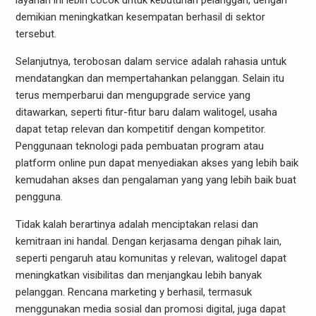
layanan ini lebih cocok untuk kebutuhan pelanggan, dengan
demikian meningkatkan kesempatan berhasil di sektor
tersebut.
Selanjutnya, terobosan dalam service adalah rahasia untuk
mendatangkan dan mempertahankan pelanggan. Selain itu
terus memperbarui dan mengupgrade service yang
ditawarkan, seperti fitur-fitur baru dalam walitogel, usaha
dapat tetap relevan dan kompetitif dengan kompetitor.
Penggunaan teknologi pada pembuatan program atau
platform online pun dapat menyediakan akses yang lebih baik
kemudahan akses dan pengalaman yang yang lebih baik buat
pengguna.
Tidak kalah berartinya adalah menciptakan relasi dan
kemitraan ini handal. Dengan kerjasama dengan pihak lain,
seperti pengaruh atau komunitas y relevan, walitogel dapat
meningkatkan visibilitas dan menjangkau lebih banyak
pelanggan. Rencana marketing y berhasil, termasuk
menggunakan media sosial dan promosi digital, juga dapat