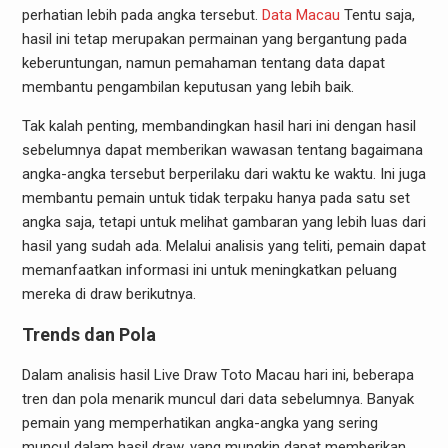
perhatian lebih pada angka tersebut.
Data Macau
Tentu saja,
hasil ini tetap merupakan permainan yang bergantung pada
keberuntungan, namun pemahaman tentang data dapat
membantu pengambilan keputusan yang lebih baik.
Tak kalah penting, membandingkan hasil hari ini dengan hasil
sebelumnya dapat memberikan wawasan tentang bagaimana
angka-angka tersebut berperilaku dari waktu ke waktu. Ini juga
membantu pemain untuk tidak terpaku hanya pada satu set
angka saja, tetapi untuk melihat gambaran yang lebih luas dari
hasil yang sudah ada. Melalui analisis yang teliti, pemain dapat
memanfaatkan informasi ini untuk meningkatkan peluang
mereka di draw berikutnya.
Trends dan Pola
Dalam analisis hasil Live Draw Toto Macau hari ini, beberapa
tren dan pola menarik muncul dari data sebelumnya. Banyak
pemain yang memperhatikan angka-angka yang sering
muncul dalam hasil draw, yang mungkin dapat memberikan