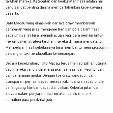
taruhan mereka. Ketepatan dan keakuratan hasil adalah hal
yang sangat penting dalam mempertahankan kepercayaan
peserta.
Data Macau yang dihasilkan dari live draw memberikan
gambaran yang jelas mengenai tren dan pola dalam hasil
sebelumnya. Ini bisa menjadi acuan bagi para pemain untuk
merumuskan strategi taruhan mereka di masa mendatang.
Mempelajari hasil sebelumnya bisa membantu meningkatkan
peluang untuk mendapatkan kemenangan.
Secara keseluruhan, Toto Macau terus menjadi pilihan utama
bagi mereka yang ingin merasakan sensasi dan keuntungan
dari permainan angka. Dengan live draw yang rutin dan
transparan, pemain dapat merasa yakin bahwa setiap undian
berlangsung fair dan dapat diandalkan. Keberlanjutan dan
inovasi dalam penyajian hasil ini akan selalu menarik
perhatian para penikmat judi.