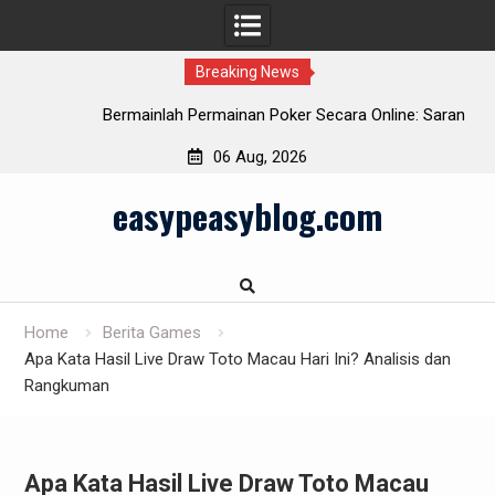
Breaking News
Bermainlah Permainan Poker Secara Online: Saran dan
M
Strategi Tertinggi di Jenius Poker
06 Aug, 2026
Skip
easypeasyblog.com
to
content
Home
Berita Games
Apa Kata Hasil Live Draw Toto Macau Hari Ini? Analisis dan
Rangkuman
Apa Kata Hasil Live Draw Toto Macau