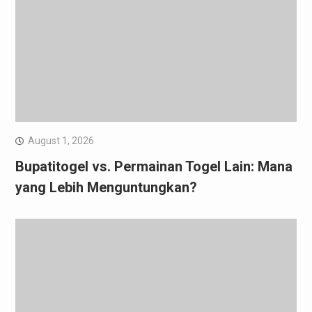
August 1, 2026
Bupatitogel vs. Permainan Togel Lain: Mana
yang Lebih Menguntungkan?