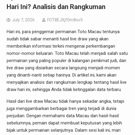
Hari Ini? Analisis dan Rangkuman
July 7, 2026
fOT8EJXjf0m8ov5
Hari ini, para penggemar permainan Toto Macau tentunya
sudah tidak sabar menanti hasil live draw yang akan
memberikan informasi terkini mengenai perkembangan
nomor-nomor keluaran. Toto Macau telah menjadi salah satu
permainan yang paling populer di kalangan penikmat judi, dan
live draw yang disiarkan secara langsung menjadi momen
yang dinanti-nanti setiap harinya. Di artikel ini, kami akan
menyajikan analisis dan rangkuman lengkap tentang hasil live
draw hari ini, sehingga Anda tidak ketinggalan data terbaru.
Hasil dari live draw Macau tidak hanya sekadar angka, tetapi
juga menggambarkan berbagai tren yang terjadi di dunia
perjudian. Dengan memahami data Macau dan hasil-hasil
sebelumnya, pemain dapat membuat keputusan yang lebih
bijak untuk permainan selanjutnya. Dalam sesi kali ini, mari