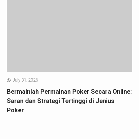
July 31, 2026
Bermainlah Permainan Poker Secara Online:
Saran dan Strategi Tertinggi di Jenius
Poker