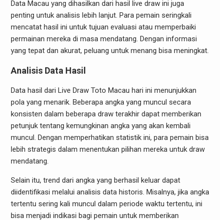
Data Macau yang dihasilkan dari hasil live draw ini juga
penting untuk analisis lebih lanjut. Para pemain seringkali
mencatat hasil ini untuk tujuan evaluasi atau memperbaiki
permainan mereka di masa mendatang. Dengan informasi
yang tepat dan akurat, peluang untuk menang bisa meningkat.
Analisis Data Hasil
Data hasil dari Live Draw Toto Macau hari ini menunjukkan
pola yang menarik. Beberapa angka yang muncul secara
konsisten dalam beberapa draw terakhir dapat memberikan
petunjuk tentang kemungkinan angka yang akan kembali
muncul. Dengan memperhatikan statistik ini, para pemain bisa
lebih strategis dalam menentukan pilihan mereka untuk draw
mendatang.
Selain itu, trend dari angka yang berhasil keluar dapat
diidentifikasi melalui analisis data historis. Misalnya, jika angka
tertentu sering kali muncul dalam periode waktu tertentu, ini
bisa menjadi indikasi bagi pemain untuk memberikan