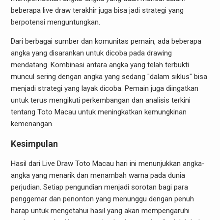
beberapa live draw terakhir juga bisa jadi strategi yang
berpotensi menguntungkan.
Dari berbagai sumber dan komunitas pemain, ada beberapa
angka yang disarankan untuk dicoba pada drawing
mendatang. Kombinasi antara angka yang telah terbukti
muncul sering dengan angka yang sedang "dalam siklus" bisa
menjadi strategi yang layak dicoba. Pemain juga diingatkan
untuk terus mengikuti perkembangan dan analisis terkini
tentang Toto Macau untuk meningkatkan kemungkinan
kemenangan.
Kesimpulan
Hasil dari Live Draw Toto Macau hari ini menunjukkan angka-
angka yang menarik dan menambah warna pada dunia
perjudian. Setiap pengundian menjadi sorotan bagi para
penggemar dan penonton yang menunggu dengan penuh
harap untuk mengetahui hasil yang akan mempengaruhi