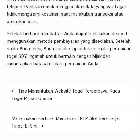
telepon. Pastikan untuk menggunakan data yang valid agar
tidak mengalami kesulitan saat melakukan transaksi atau
penarikan dana.
Setelah berhasil mendaftar, Anda dapat melakukan deposit
menggunakan metode pembayaran yang disediakan. Setelah
saldo Anda terisi, Anda sudah siap untuk memulai permainan
togel SDY. Ingatlah untuk bermain dengan bijak dan
menetapkan batasan dalam permainan Anda.
Post
Tips Menentukan Website Togel Terpercaya: Kuda
navigation
Togel Pilihan Utama
Menemukan Fortune: Memahami RTP Slot Berkinerja
Tinggi Di Sini