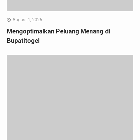
August 1, 2026
Mengoptimalkan Peluang Menang di
Bupatitogel