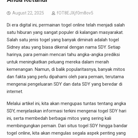
August 22, 2025
fOT8EJXjf0m8ov5
Di era digital ini, permainan togel online telah menjadi salah
satu hiburan yang sangat populer di kalangan masyarakat.
Salah satu jenis togel yang banyak diminati adalah togel
Sidney atau yang biasa dikenal dengan nama SDY. Setiap
harinya, para pemain mencari tahu angka-angka prediksi
untuk meningkatkan peluang mereka dalam meraih
kemenangan. Namun, di balik popularitasnya, banyak mitos
dan fakta yang perlu dipahami oleh para pemain, terutama
mengenai pengeluaran SDY dan data SDY yang beredar di
internet.
Melalui artikel ini, kita akan mengupas tuntas tentang angka
SDY, menjelaskan informasi terkini mengenai togel SDY hari
ini, serta membedah berbagai mitos yang sering kali
membingungkan pemain. Dari situs togel SDY hingga bandar
togel online, kita akan mengulas segala aspek penting yang