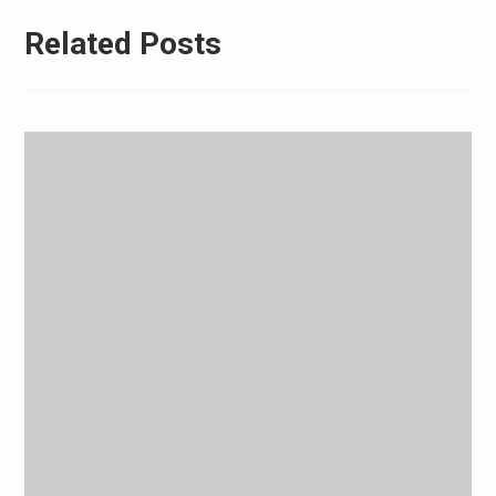
Related Posts