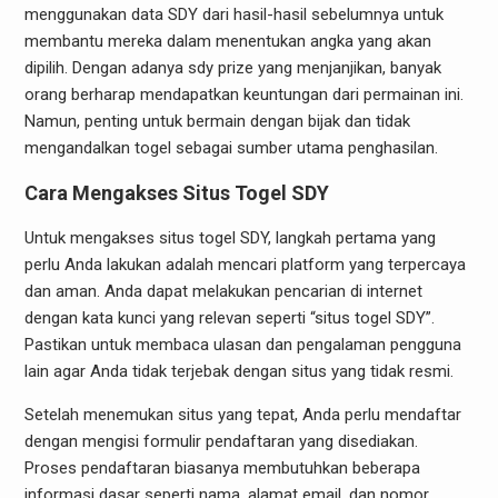
menggunakan data SDY dari hasil-hasil sebelumnya untuk
membantu mereka dalam menentukan angka yang akan
dipilih. Dengan adanya sdy prize yang menjanjikan, banyak
orang berharap mendapatkan keuntungan dari permainan ini.
Namun, penting untuk bermain dengan bijak dan tidak
mengandalkan togel sebagai sumber utama penghasilan.
Cara Mengakses Situs Togel SDY
Untuk mengakses situs togel SDY, langkah pertama yang
perlu Anda lakukan adalah mencari platform yang terpercaya
dan aman. Anda dapat melakukan pencarian di internet
dengan kata kunci yang relevan seperti “situs togel SDY”.
Pastikan untuk membaca ulasan dan pengalaman pengguna
lain agar Anda tidak terjebak dengan situs yang tidak resmi.
Setelah menemukan situs yang tepat, Anda perlu mendaftar
dengan mengisi formulir pendaftaran yang disediakan.
Proses pendaftaran biasanya membutuhkan beberapa
informasi dasar seperti nama, alamat email, dan nomor