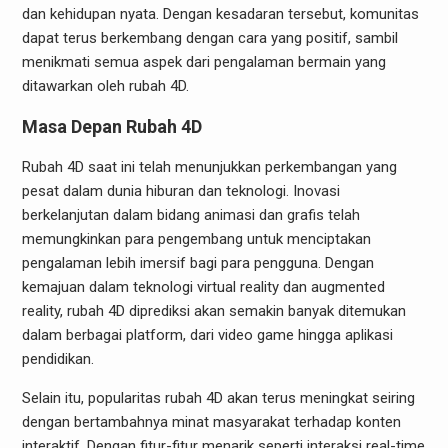
dan kehidupan nyata. Dengan kesadaran tersebut, komunitas
dapat terus berkembang dengan cara yang positif, sambil
menikmati semua aspek dari pengalaman bermain yang
ditawarkan oleh rubah 4D.
Masa Depan Rubah 4D
Rubah 4D saat ini telah menunjukkan perkembangan yang
pesat dalam dunia hiburan dan teknologi. Inovasi
berkelanjutan dalam bidang animasi dan grafis telah
memungkinkan para pengembang untuk menciptakan
pengalaman lebih imersif bagi para pengguna. Dengan
kemajuan dalam teknologi virtual reality dan augmented
reality, rubah 4D diprediksi akan semakin banyak ditemukan
dalam berbagai platform, dari video game hingga aplikasi
pendidikan.
Selain itu, popularitas rubah 4D akan terus meningkat seiring
dengan bertambahnya minat masyarakat terhadap konten
interaktif. Dengan fitur-fitur menarik seperti interaksi real-time