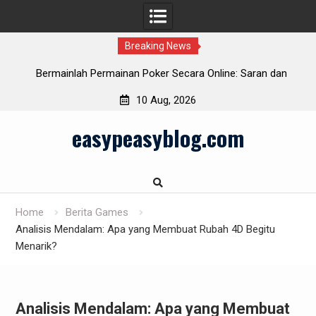
Breaking News
Bermainlah Permainan Poker Secara Online: Saran dan
M
Strategi Tertinggi di Jenius Poker
10 Aug, 2026
Skip
easypeasyblog.com
to
content
Home
Berita Games
Analisis Mendalam: Apa yang Membuat Rubah 4D Begitu
Menarik?
Analisis Mendalam: Apa yang Membuat