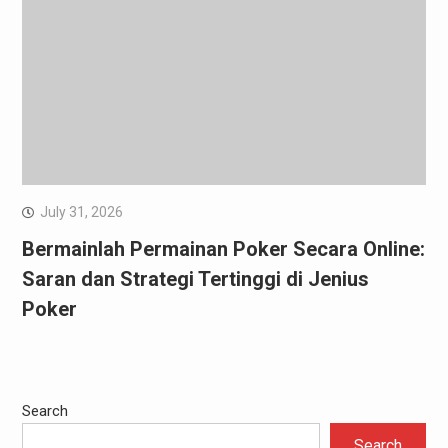
July 31, 2026
Bermainlah Permainan Poker Secara Online:
Saran dan Strategi Tertinggi di Jenius
Poker
Search
Search