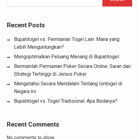
Recent Posts
Bupatitogel vs. Permainan Togel Lain: Mana yang
Lebih Menguntungkan?
Mengoptimalkan Peluang Menang di Bupatitogel
Bermainlah Permainan Poker Secara Online: Saran dan
Strategi Tertinggi di Jenius Poker
Mengetahui Secara Mendalam Tentang Iontogel di
Negara Ini
Bupatitogel vs. Togel Tradisional: Apa Bedanya?
Recent Comments
No comments to show.